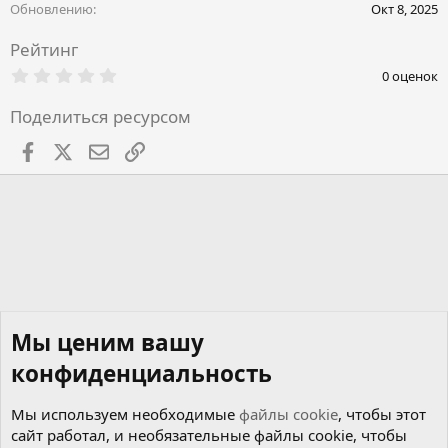
Обновлению
Окт 8, 2025
Рейтинг
0
0 оценок
.
0
Поделиться ресурсом
0
з
в
Facebook
X
Почта
Ссылкой
ё
з
д
Мы ценим вашу
конфиденциальность
Мы используем необходимые
файлы cookie
, чтобы этот
сайт работал, и необязательные файлы cookie, чтобы