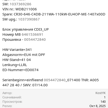
SW:
1037369286
VIN nr.: WDB211006
Spare: CR30-646-C4DB-211WA-110kW-EU4OP-ME-1407x00D
SW upg.:
1037390867
Блок управления CDI3_UP
Номер MB
6461536691
Прошивка -
0054472840
HW-Variante=341
Abgasnorm=EU4 mit DPF
HW-Stand=41 04
Lenkung=LLRL
ED-Nummer=ED0074
Serienbeginn=einflieend
0054472840
_071400 TNR: A005
447 28 40 / SWV: 07/14.00
Автор
KostYK
Скачиваний
1
Просмотров
140
Релиз
Окт 8, 2025