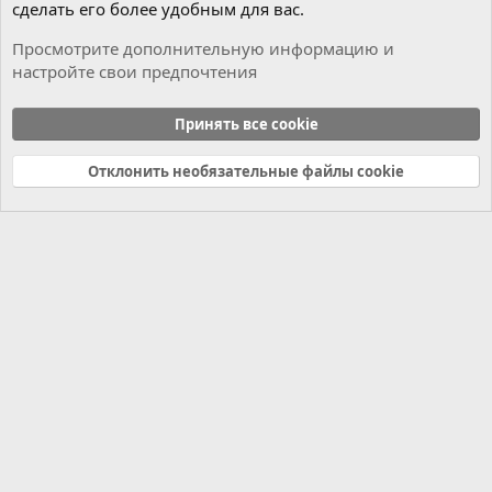
сделать его более удобным для вас.
Просмотрите дополнительную информацию и
настройте свои предпочтения
Flash/EEPROM dumps
Принять все cookie
Cookies
Russian (RU)
Отклонить необязательные файлы cookie
Связь с нами
Условия и правила
Политика конфиденциальности
Справка
Главная
R
S
S