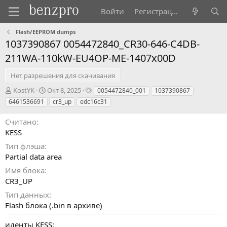
Войти
Регистрация
Flash/EEPROM dumps
1037390867 0054472840_CR30-646-C4DB-
211WA-110kW-EU4OP-ME-1407x00D
Нет разрешения для скачивания
А
Д
Т
KostYK
Окт 8, 2025
0054472840_001
1037390867
в
а
э
6461536691
cr3_up
edc16c31
т
т
г
о
а
и
Считано
р
с
KESS
о
з
Тип флэша
д
Partial data area
а
Имя блока
н
CR3_UP
и
я
Тип данных
Flash блока (.bin в архиве)
иденты KESS: