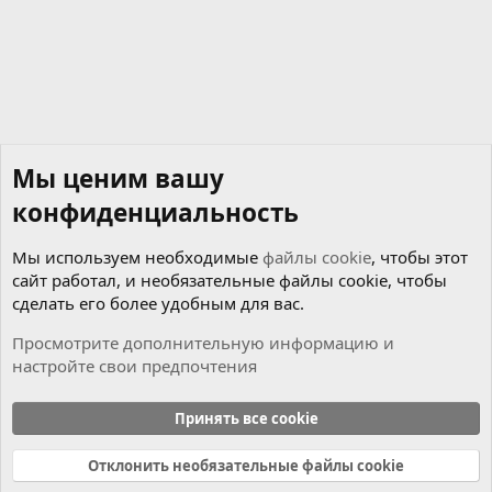
д
Мы ценим вашу
конфиденциальность
Мы используем необходимые
файлы cookie
, чтобы этот
сайт работал, и необязательные файлы cookie, чтобы
сделать его более удобным для вас.
Просмотрите дополнительную информацию и
настройте свои предпочтения
Flash/EEPROM dumps
Принять все cookie
Cookies
Russian (RU)
Отклонить необязательные файлы cookie
Связь с нами
Условия и правила
Политика конфиденциальности
Справка
Главная
R