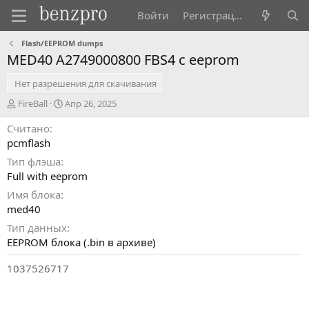
Войти
Регистрация
Flash/EEPROM dumps
MED40 A2749000800 FBS4 c eeprom
Нет разрешения для скачивания
А
Д
FireBall
Апр 26, 2025
в
а
Считано
т
т
о
а
pcmflash
р
с
Тип флэша
о
Full with eeprom
з
д
Имя блока
а
med40
н
Тип данных
и
я
EEPROM блока (.bin в архиве)
1037526717