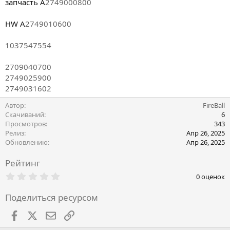
запчасть A
2749000800
HW A
2749010600
1037547554
2709040700
2749025900
2749031602
Автор
FireBall
Скачиваний
6
Просмотров
343
Релиз
Апр 26, 2025
Обновлению
Апр 26, 2025
Рейтинг
0
0 оценок
.
0
Поделиться ресурсом
0
з
в
Facebook
X
Почта
Ссылкой
ё
з