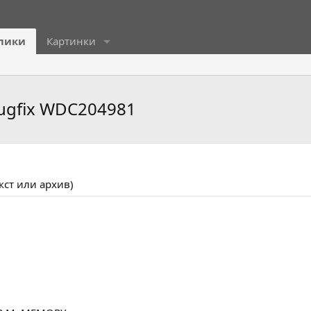
лики
Картинки
gfix WDC204981
кст или архив)