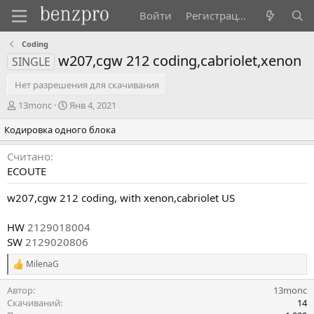
Войти
Регистрация
Coding
w207,cgw 212 coding,cabriolet,xenon
SINGLE
Нет разрешения для скачивания
А
Д
13monc
Янв 4, 2021
в
а
Кодировка одного блока
т
т
о
а
р
с
Считано
о
ECOUTE
з
д
w207,cgw 212 coding, with xenon,cabriolet US
а
н
HW
2129018004
и
SW
2129020806
я
MilenaG
Р
е
Автор
13monc
а
к
Скачиваний
14
ц