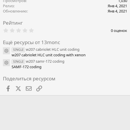
Просмотров
1,030
и
Релиз
Янв 4, 2021
и
Обновлению
Янв 4, 2021
:
Рейтинг
0
0 оценок
.
0
Ещё ресурсы от 13monc
0
з
w207 cabriolet HLC unit coding
SINGLE
в
Иконка ресурса
w207 cabriolet HLC unit coding with xenon
ё
з
w207 samr-172 coding
SINGLE
Иконка ресурса
д
SAMF-172 coding
Поделиться ресурсом
Facebook
X
Почта
Ссылкой