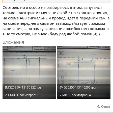
Смотрел, но я особо не разбираюсь в этом, запутался
только. Электрик из меня никакой ? на сколько я понял,
на схеме А80 сигнальный провод идёт в передний сам, а
на схеме переднего сама он взаимодействует с замком
зажигания, а по замку зажигания ошибок нет) возможно
я не то смотрю, не знаю) буду рад любой помощи)))
Вложения
IMG20250413135822.jpg
IMG20250413140206.jpg
2.1 MB · Просмотров: 58
2 MB · Просмотров: 45
Ответ