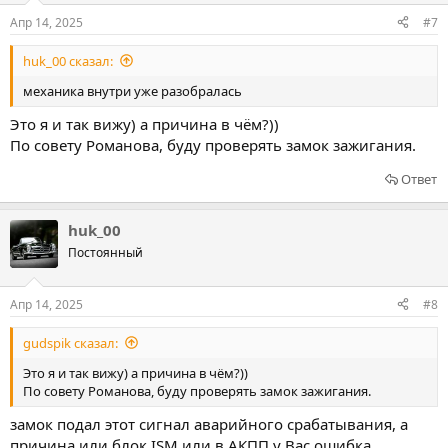
Апр 14, 2025
#7
huk_00 сказал:
механика внутри уже разобралась
Это я и так вижу) а причина в чём?))
По совету Романова, буду проверять замок зажигания.
Ответ
huk_00
Постоянный
Апр 14, 2025
#8
gudspik сказал:
Это я и так вижу) а причина в чём?))
По совету Романова, буду проверять замок зажигания.
замок подал этот сигнал аварийного срабатывания, а
причина или блок ISM или в АКПП у Вас ошибка