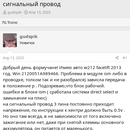
сигнальный провод
А
Д
gudspik
Апр 13, 2025
в
а
7G Tronic
т
т
о
а
р
н
gudspik
т
а
Новичок
е
ч
м
а
ы
л
Апр 13, 2025
#1
а
Добрый день формучане! Имею авто w212 facelift 2013
год. Win 2120051A989466. Проблема в модуле ism либо в
проводке, толком так и не разобрался) зависла передача
в положение p . Подозреваю,что блок рабочий.
ошибки в блоке ism ( сработала система direct select и
замыкание на плюс)
на сигнальный провод 3 пина постоянно приходит
напряжение, по инструкции к хентри должно быть 0.5v .
Но оно там всегда, в не зависимости от того включено
зажигание или нет, даже при снятой клеммы основного
аккумулятора, он питается от маленького,