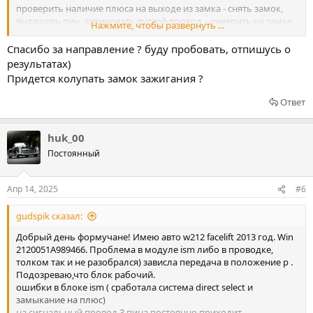
проверить наличие плюса на выходе из замка - снять замок,
вытащить пин, запиновать пустой провод - измерить на замке
Нажмите, чтобы развернуть ...
и посмотреть на ISM.
Спасибо за направление ? буду пробовать, отпишусь о
если на замке останется, а на ism пропадёт - значит проблема с
результатах)
замком.
Придется колупать замок зажигания ?
если на замке не будет, а на ISM останется - значит иди в SAM.
Ответ
то-же самое на SAM.
huk_00
выпиновываешь пин, что идёт на ISM из разъёма и смотришь -
Постоянный
будет у тебя на этом пине плюс висеть или нет, а с другой
стороны - смотришь на наличие питания со стороны замка.
Апр 14, 2025
#6
gudspik сказал:
Добрый день формучане! Имею авто w212 facelift 2013 год. Win
2120051A989466. Проблема в модуле ism либо в проводке,
толком так и не разобрался) зависла передача в положение p .
Подозреваю,что блок рабочий.
ошибки в блоке ism ( сработала система direct select и
замыкание на плюс)
на сигнальный провод 3 пина постоянно приходит