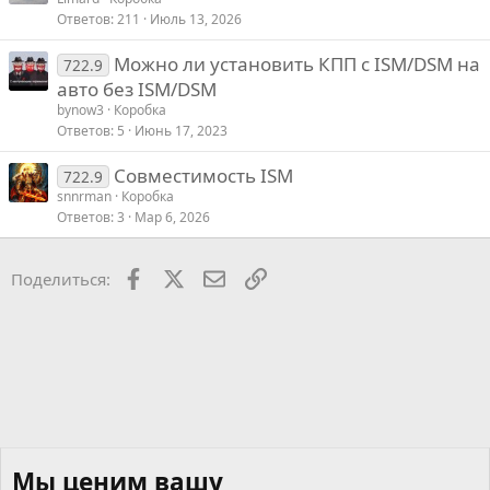
т
Ответов
211
Июль 13, 2026
Можно ли установить КПП с ISM/DSM на
722.9
авто без ISM/DSM
bynow3
Коробка
Ответов
5
Июнь 17, 2023
Совместимость ISM
722.9
snnrman
Коробка
Ответов
3
Мар 6, 2026
Facebook
X
Почта
Ссылкой
Поделиться:
Мы ценим вашу