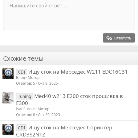
Список
Напишите свой ответ ...
Выровнять слева
9
Нормальный
Сохранить черновик
Оффтопик
Arial
Размер шрифта
Выравнивание
Цитата
Переделать
Медиа
Переключить BB код
Цвет текста
Формат параграфа
Вставить таблицу
Удалить форматирование
Семейство шрифтов
Вставить горизонтальную линию
Черновики
Перечёркнутый
Спойлер
Подчеркивание
Код
Код в строку
Вставить
Построчный спойлер
Встраивание галереи
Запрет индексации
Индент
10
Удалить черновик
Выровнять центр
Заголовок 1
Book Antiqua
Выступ
12
Courier New
Выровнять справа
Заголовок 2
15
Georgia
Выравнивание текста
Ответить
Заголовок 3
18
Tahoma
22
Times New Roman
Схожие темы
26
Trebuchet MS
Ищу сток на Мерседес W211 EDC16C31
Verdana
CDI
Влад
Мотор
Ответов
5
Окт 8, 2025
Med40 w213 E200 сток прошивка в
Tuning
Е300
IvanSurgut
Мотор
Ответов
8
Дек 29, 2023
Ищу сток на Мерседес Спринтер
CDI
CRD3S2NFZ