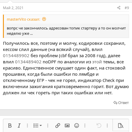
Май 2, 2021
#9
masterVito сказал:
вопрс че закончилось адресован топик стартеру а то он молчит
неделю уже ...
Получилось все, поэтому и молчу, кодировки сохранил,
кессом слил данные (на всякий случай), влил
0154489902
без проблем (cbf брал за 2008 год), далее
влил
0134489402
noDPF по аналогии из
этой
темы, все
красиво. Единственное смушает один факт, на стоковой
прошивке, когда были ошибки по лямбде и
отключенному ЕГР - чек не горел, индикатор Check при
включении зажигания кратковременно горит. Вот думаю
должен ли чек гореть при таких ошибках или нет.
Ответ
Нумерованный список
Жирный
Курсив
Расширенный режим...
Список
Расширенный режим...
Вставить ссылку
Вставить изображение
Смайлы
Расширенный режим...
Отмена
Расширенный
Предв