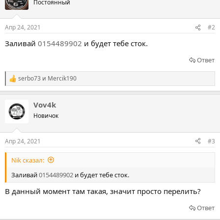
Постоянный
Апр 24, 2021
#2
Заливай
0154489902
и будет тебе сток.
Ответ
serbo73
и
Mercik190
Р
е
а
Vov4k
к
ц
Новичок
и
и
:
Апр 24, 2021
#3
Nik сказал:
Заливай
0154489902
и будет тебе сток.
В данный момент там такая, значит просто перелить?
Ответ