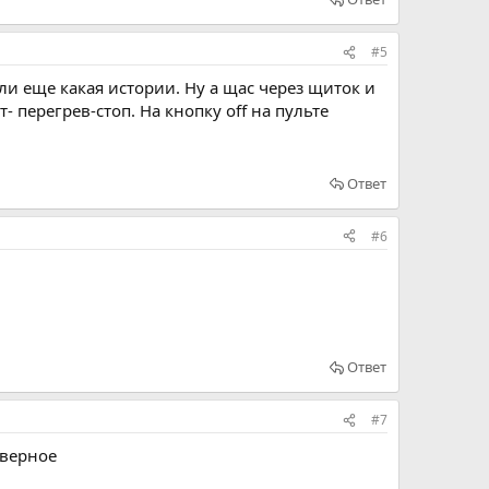
#5
 ли еще какая истории. Ну а щас через щиток и
 перегрев-стоп. На кнопку off на пульте
Ответ
#6
Ответ
#7
аверное