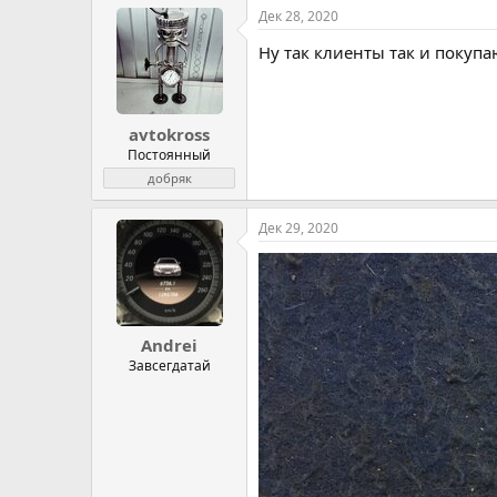
Дек 28, 2020
Ну так клиенты так и покупа
avtokross
Постоянный
добряк
Дек 29, 2020
Andrei
Завсегдатай