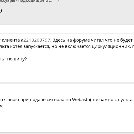
Запчасти и аксессуары - подходящие и не очень
o
 у клиента a
2218203797
. Здесь на форуме читал что не будет
ульта котёл запускается, но не включается циркуляционник, 
льт по вину?
ко я знаю при подаче сигнала на Webasto( не важно с пульта
с.