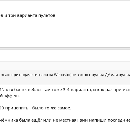
в и три варианта пультов.
я знаю при подаче сигнала на Webasto( не важно с пульта ДУ или пульт
IN к вебасте. вебаст там тоже 3-4 варианта, и как раз при 
й эффект.
0 прицепить - было то-же самое.
риёмника была ещё? или не местная? вин напиши последни