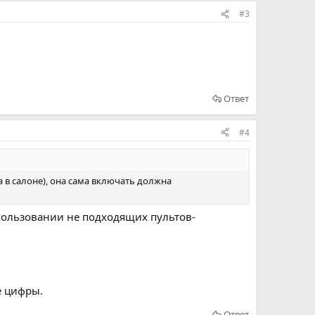
#3
Ответ
#4
а в салоне), она сама включать должна
использовании не подходящих пультов-
е цифры.
Ответ