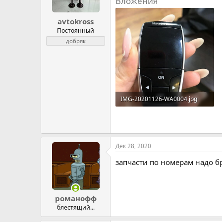
Вложения
avtokross
Постоянный
добряк
IMG-20201126-WA0004.jpg
64.7 KB · Просмотров: 31
Дек 28, 2020
запчасти по номерам надо бр
романофф
блестящий...