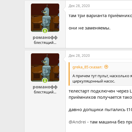
Дек 28, 2020
там три варианта приёмнико
они не заменяемы.
романофф
блестящий...
Дек 28, 2020
greka_85 сказал:
А причем тут пульт, насколько 
циркуляцонный насос.
романофф
телестарт подключен через L
блестящий...
приёмников получается тако
давно допщики пытались t10
@Andrei
- там машина без п