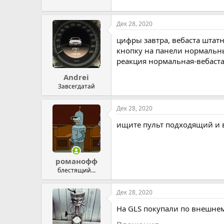
Дек 28, 2020
цифры завтра, вебаста штатн
кнопку на панели нормальный
реакция нормальная-вебаста
Andrei
Завсегдатай
Дек 28, 2020
ищите пульт подходящий и в
романофф
блестящий...
Дек 28, 2020
На GLS покупали по внешнем