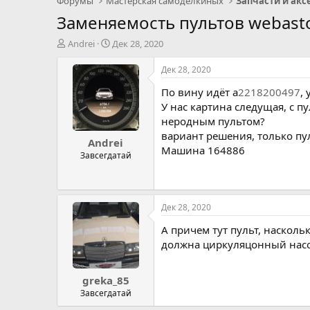
Форумы
Мастерская самоделкиных
Заменяемость пультов webast
А
Д
Andrei
Дек 28, 2020
в
а
т
т
Дек 28, 2020
о
а
По вину идёт a
2218200497
,
р
н
т
а
У нас картина следущая, с п
е
ч
неродным пультом?
м
а
вариант решения, только пу
Andrei
ы
л
Машина 164886
а
Завсегдатай
Дек 28, 2020
А причем тут пульт, насколь
должна циркуляцонный насо
greka_85
Завсегдатай