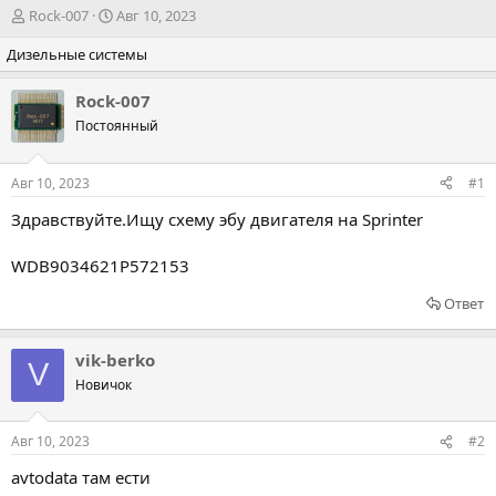
А
Д
Rock-007
Авг 10, 2023
в
а
Дизельные системы
т
т
о
а
р
н
Rock-007
т
а
Постоянный
е
ч
м
а
ы
л
Авг 10, 2023
#1
а
Здравствуйте.Ищу схему эбу двигателя на Sprinter
WDB9034621P572153
Ответ
vik-berko
V
Новичок
Авг 10, 2023
#2
avtodata там ести