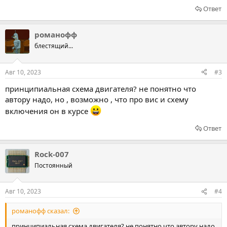
Ответ
романофф
блестящий...
Авг 10, 2023
#3
принципиальная схема двигателя? не понятно что
автору надо, но , возможно , что про вис и схему
включения он в курсе
Ответ
Rock-007
Постоянный
Авг 10, 2023
#4
романофф сказал:
принципиальная схема двигателя? не понятно что автору надо,