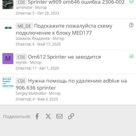
Р
Sprinter w909 om646 ошибка 2306-002
с
CDI
е
iammotor
Мотор
Ответов
5
Окт 28, 2023
е
Подскажите пожалуйста схему
ME_DE
о
подключение к блоку MED177
о
п
Шамиль Яхаджиев
Мотор
р
Ответов
6
Май 17, 2020
о
Р
Om612 Sprinter не заводится
с
CDI
M
е
mynits
Мотор
Ответов
11
Авг 1, 2020
е
Нужна помощь по удалению adblue на
CDI
906.636 sprinter
о
Sergey Makhotkin
Мотор
Ответов
4
Фев 3, 2025
Facebook
X
Почта
Ссылкой
Поделиться: