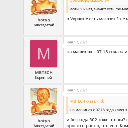
романофф сказал:
если 502 нет, значит есть me-ма
в Украине есть магазин? не
botya
Завсегдатай
Янв 17, 2021
M
на машинах с 07.18 года кли
MBTECH
Коренной
Янв 17, 2021
MBTECH сказал:
на машинах с 07.18 года клиент
и без кода 502 тоже что ли?
botya
просто странно, что есть Ко
Завсегдатай