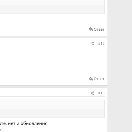
Ответ
#12
Ответ
#13
рте, нет и обновления
з