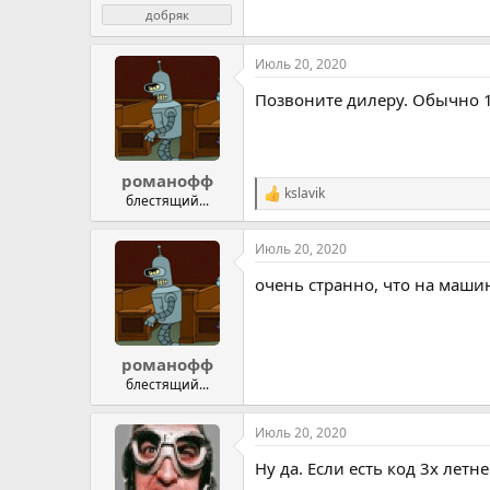
добряк
Июль 20, 2020
Позвоните дилеру. Обычно 1
романофф
kslavik
Р
блестящий...
е
а
Июль 20, 2020
к
ц
очень странно, что на машин
и
и
:
романофф
блестящий...
Июль 20, 2020
Ну да. Если есть код 3х лет