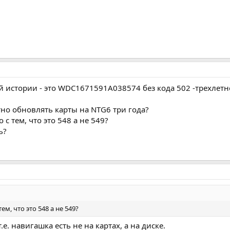
 истории - это
WDC1671591A038574
без кода 502 -трехлет
тно обновлять карты на NTG6 три года?
 с тем, что это 548 а не 549?
ь?
ем, что это 548 а не 549?
т.е. навигашка есть не на картах, а на диске.