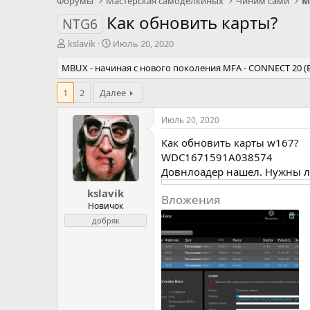
Форумы
Мастерская самоделкиных
Чиним сами
М
Как обновить карты?
NTG6
А
Д
kslavik
Июль 20, 2020
в
а
MBUX - начиная с нового поколения MFA - CONNECT 20 
т
т
о
а
1
р
2
Далее
н
т
а
е
ч
Июль 20, 2020
м
а
Как обновить карты w167?
ы
л
а
WDC1671591A038574
Довнлоадер нашел. Нужны ли
kslavik
Вложения
Новичок
добряк