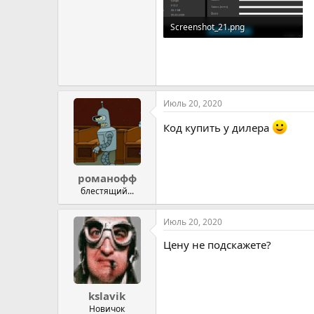
Screenshot_21.png
20.6 KB · Просмотров: 162
Июль 20, 2020
Код купить у дилера
романофф
блестящий...
Июль 20, 2020
Цену не подскажете?
kslavik
Новичок