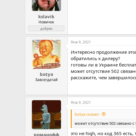
kslavik
Новичок
добряк
Янв 9, 2021
Интересно продолжение этой
обратились к дилеру?
готовы ли в Украине беспла
может отсутствие 502 связано
botya
расскажите, чем завершилос
Завсегдатай
Янв 9, 2021
botya сказал:
может отсутствие 502 связано с т
это не high, но код 365 есть, 
романофф