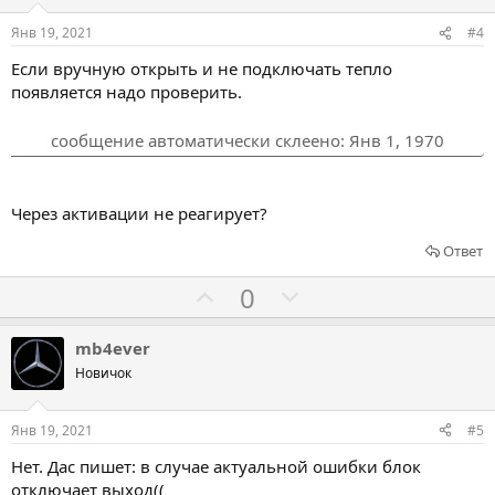
с
с
о
о
Янв 19, 2021
#4
в
в
Если вручную открыть и не подключать тепло
а
а
появляется надо проверить.
т
т
ь
ь
сообщение автоматически склеено:
Янв 1, 1970
з
п
а
р
о
Через активации не реагирует?
т
Ответ
и
Г
Г
в
0
о
о
л
л
mb4ever
о
о
Новичок
с
с
о
о
Янв 19, 2021
#5
в
в
Нет. Дас пишет: в случае актуальной ошибки блок
а
а
отключает выход((