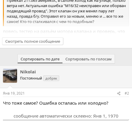
Приехал 211.065 америкос, в салоне холод как на улице, только
ветра нет. Актуальная ошибка "М16/32 неисправен или оборван
подводящий провод". Этот клапан он уже менял пару лет
назад, правда б/у. Отправил его за новым, меняю и ... все то же
самое! Кто-то сталкивался с чем-то подобным?
повесь тестер на разъём мотора клапана и проверь, что
активация с SAM-F приходит обеих полярностей. бывает
Смотреть полное сообщение
умирает одно плечо, и в результате клапан может только
закрываться или только открываться.
Сортировать по дате
Сортировать по голосам
если так, то на зиму оставь его открытым, пусть деньги
на новый блок копит
Nikolai
Постоянный
добряк
забитость печки -проверять после этого.
п.с. работу клапана так-же слышно и можно понять -
Янв 19, 2021
#2
происходит активация (обе) или нет, но это чуть опыта
Что тоже самое? Ошибка осталась или холодно?
надо для этого, чтоб определять.
сообщение автоматически склеено:
Янв 1, 1970