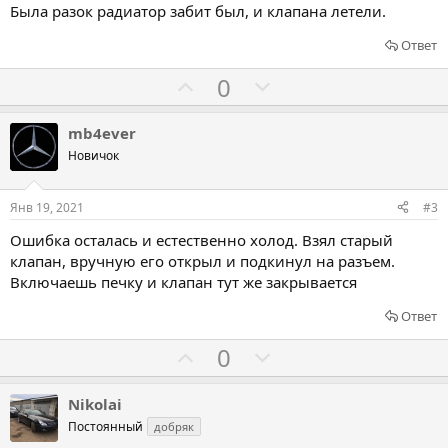
Была разок радиатор забит был, и клапана летели.
Ответ
Г
Г
0
о
о
л
л
mb4ever
о
о
Новичок
с
с
о
о
Янв 19, 2021
#3
в
в
Ошибка осталась и естественно холод. Взял старый
а
а
клапан, вручную его открыл и подкинул на разъем.
т
т
Включаешь печку и клапан тут же закрывается
ь
ь
Ответ
з
п
а
р
Г
Г
0
о
о
о
т
л
л
Nikolai
и
о
о
Постоянный
добряк
в