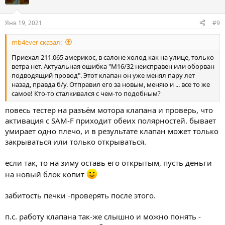
в
с
с
о
о
Янв 19, 2021
#9
в
в
mb4ever сказал:
а
а
т
т
Приехал 211.065 америкос, в салоне холод как на улице, только
ветра нет. Актуальная ошибка "М16/32 неисправен или оборван
ь
ь
подводящий провод". Этот клапан он уже менял пару лет
з
п
назад, правда б/у. Отправил его за новым, меняю и ... все то же
а
р
самое! Кто-то сталкивался с чем-то подобным?
о
повесь тестер на разъём мотора клапана и проверь, что
т
активация с SAM-F приходит обеих полярностей. бывает
и
умирает одно плечо, и в результате клапан может только
в
закрываться или только открываться.
если так, то на зиму оставь его открытым, пусть деньги
на новый блок копит
забитость печки -проверять после этого.
п.с. работу клапана так-же слышно и можно понять -