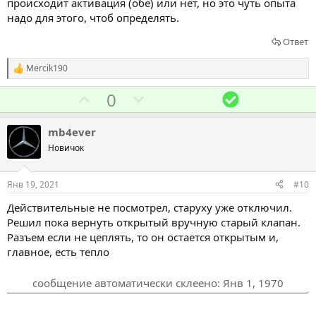
происходит активация (обе) или нет, но это чуть опыта
надо для этого, чтоб определять.
Ответ
Mercik190
Р
е
Г
Г
Р
0
а
к
о
о
е
ц
л
л
ш
и
mb4ever
и
о
о
е
Новичок
:
с
с
н
о
о
и
Янв 19, 2021
#10
в
в
е
Действительные не посмотрел, старуху уже отключил.
а
а
Решил пока вернуть открытый вручную старый клапан.
т
т
Разъем если не цеплять, то он остается открытым и,
ь
ь
главное, есть тепло
з
п
а
р
сообщение автоматически склеено:
Янв 1, 1970
о