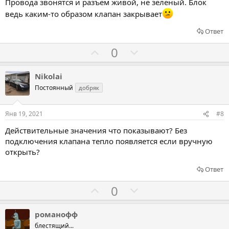
Провода звонятся и разъем живой, не зеленый. Блок
а
а
ведь каким-то образом клапан закрывает
т
т
ь
ь
Ответ
з
п
Г
Г
0
а
р
о
о
о
л
л
Nikolai
т
о
о
Постоянный
добряк
и
с
с
в
о
о
Янв 19, 2021
#8
в
в
Действительные значения что показывают? Без
а
а
подключения клапана тепло появляется если вручную
т
т
открыть?
ь
ь
Ответ
з
п
а
р
Г
Г
0
о
о
о
т
л
л
романофф
и
о
о
блестящий...