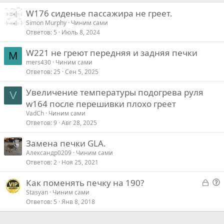
т
W176 сиденье пассажира не греет.
Verdana
и
Simon Murphy
Чиним сами
в
Ответов
5
Июль 8, 2024
W221 не греют передняя и задняя печки
M
mers430
Чиним сами
Ответов
25
Сен 5, 2025
Увеличение температуры подогрева руля
V
w164 после перешивки плохо греет
VadCh
Чиним сами
Ответов
9
Авг 28, 2025
Замена печки GLA.
Александр0209
Чиним сами
Ответов
2
Ноя 25, 2021
З
Как поменять печку на 190?
а
о
Stasyan
Чиним сами
Ответов
5
Янв 8, 2018
к
п
р
р
ы
о