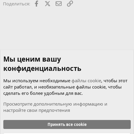
Facebook
X
Почта
Ссылкой
Поделиться:
т
с
ы
й
Мы ценим вашу
конфиденциальность
Мы используем необходимые
файлы cookie
, чтобы этот
сайт работал, и необязательные файлы cookie, чтобы
сделать его более удобным для вас.
Просмотрите дополнительную информацию и
настройте свои предпочтения
Чиним сами
Принять все cookie
Cookies
Russian (RU)