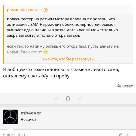
т
и
романофф сказал:
в
повесь тестер на разъём мотора клапана и проверь, что
активация с SAM-F приходит обеих полярностей. бывает
умирает одно плечо, и в результате клапан может только
закрываться или только открываться.
если так, то на зиму оставь его открытым, пусть деньги на
новый блок копит
Нажмите, чтобы развернуть ...
забитость печки -проверять после этого.
Я вобщем-то тоже склоняюсь к замене левого сама,
п.с. работу клапана так-же слышно и можно понять -
сказал ему взять б/у на пробу
происходит активация (обе) или нет, но это чуть опыта надо
для этого, чтоб определять.
Ответ
Г
Г
0
о
о
л
л
mb4ever
о
о
Новичок
с
с
о
о
Янв 21, 2021
#11