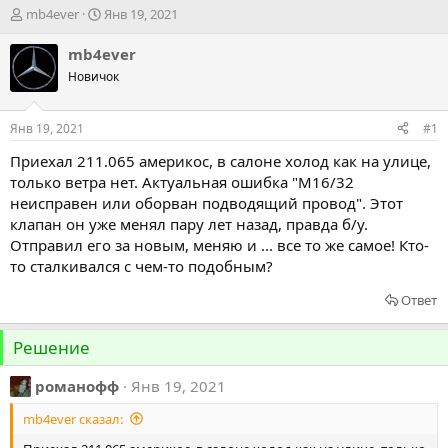
А
Д
mb4ever
Янв 19, 2021
в
а
т
т
mb4ever
о
а
Новичок
р
н
т
а
е
ч
Янв 19, 2021
#1
м
а
ы
л
Приехал 211.065 америкос, в салоне холод как на улице,
а
только ветра нет. Актуальная ошибка "М16/32
неисправен или оборван подводящий провод". Этот
клапан он уже менял пару лет назад, правда б/у.
Отправил его за новым, меняю и ... все то же самое! Кто-
то сталкивался с чем-то подобным?
Ответ
Решение
романофф
Янв 19, 2021
mb4ever сказал: