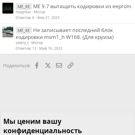
ME 9.7 вытащить кодировки из eeprom
ME_KE
magnitar
Мотор
Ответов
6
Фев 21, 2025
Не записывает последний блок
ME_KE
кодировки msm1_h W168. (Для круиза)
valery_t
Мотор
Ответов
12
Май 16, 2022
Facebook
X
Почта
Ссылкой
Поделиться:
Мы ценим вашу
конфиденциальность