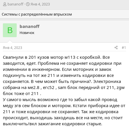
А
Д
bananoff
Янв 4, 2023
в
а
Системы с распределённым впрыском
т
т
о
а
р
н
bananoff
B
т
а
Новичок
е
ч
м
а
ы
л
Янв 4, 2023
#1
а
Свапнули в 201 кузов мотор м113 с коробкой. Все
заводится, едет. Проблема не сохраняет кодировки при
изменении в инженерном. Если моторник и замок
подкинуть на тот же 211 и изменить кодировки все
сохраняется. В чем может быть причина?. Электроника
собрана на ме2.8 , егс52 , sam блок передний от 211, zgw
блок тоже от 211 .
У самого мысль возможно где то забыл какой провод
меду згв сем блоком и мотором. Кстати приборка идее от
211 и тоже кодировки не сохраняет. Так же кодировка
происходит, выходишь заходишь все на месте, но стоит
выключить/вкл зажигание кодировки старые.