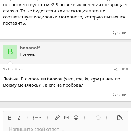
не соответствует то ме2.8 после выключения возвращает
старую. То же будет если комплектация авто не
соответствует кодировки моторного, которую пытаешся
поставить.
Ответ
bananoff
B
Новичок
Янв 6, 2023
#10
Любые. В любом из блоков (sam, me, ki, zgw (в нем по
моему менялось)) , в егс не пробовал
Ответ
Нумерованный список
Жирный
Курсив
Расширенный режим...
Список
Расширенный режим...
Вставить ссылку
Вставить изображение
Смайлы
Расширенный режим...
Отмена
Расширенный
Предв
Список
Напишите свой ответ ...
Выровнять слева
9
Нормальный
Сохранить черновик
Оффтопик
Arial
Размер шрифта
Выравнивание
Цитата
Переделать
Медиа
Переключить BB код
Цвет текста
Формат параграфа
Вставить таблицу
Удалить форматирование
Семейство шрифтов
Вставить горизонтальную линию
Черновики
Перечёркнутый
Спойлер
Подчеркивание
Код
Код в строку
Вставить
Построчный спойлер
Встраивание галереи
Запрет индексации