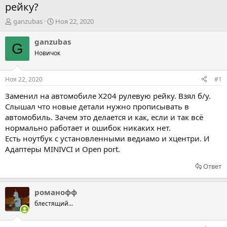
рейку?
А
Д
ganzubas
Ноя 22, 2020
в
а
т
т
ganzubas
G
о
а
Новичок
р
н
т
а
е
ч
Ноя 22, 2020
#1
м
а
ы
л
Заменил на автомобиле Х204 рулевую рейку. Взял б/у.
а
Слышал что новые детали нужно прописывать в
автомобиль. Зачем это делается и как, если и так всё
нормально работает и ошибок никаких нет.
Есть ноутбук с установленными ведиамо и хцентри. И
Адаптеры MINIVCI и Open port.
Ответ
романофф
блестящий...