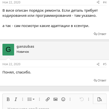
Ноя 22, 2020
#4
В висе описан порядок ремонта. Если деталь требует
кодирования или программирования - там указано.
а так - сам посмотри какие адаптации в ксентри.
Ответ
ganzubas
G
Новичок
Ноя 22, 2020
#5
Понял, спасибо.
Ответ
Нумерованный список
Жирный
Курсив
Расширенный режим...
Список
Расширенный режим...
Вставить ссылку
Вставить изображение
Смайлы
Расширенный режим...
Отмена
Расширенный
Предв
Список