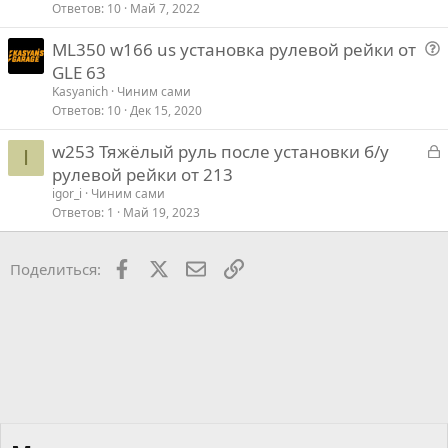
Ответов
10
Май 7, 2022
ML350 w166 us установка рулевой рейки от
о
GLE 63
п
Kasyanich
Чиним сами
р
Ответов
10
Дек 15, 2020
о
З
w253 Тяжёлый руль после установки б/у
с
I
а
рулевой рейки от 213
к
igor_i
Чиним сами
р
Ответов
1
Май 19, 2023
т
Facebook
X
Почта
Ссылкой
Поделиться: