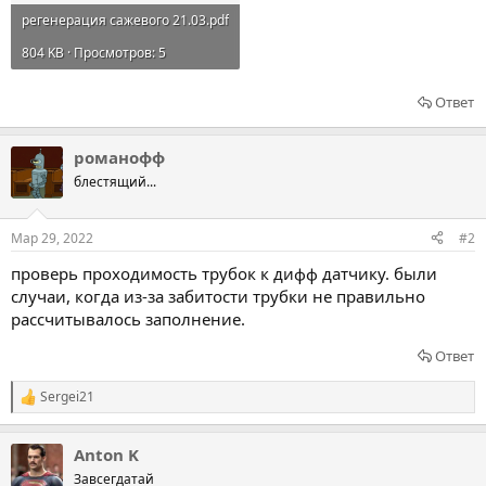
регенерация сажевого 21.03.pdf
804 KB · Просмотров: 5
Ответ
романофф
блестящий...
Мар 29, 2022
#2
проверь проходимость трубок к дифф датчику. были
случаи, когда из-за забитости трубки не правильно
рассчитывалось заполнение.
Ответ
Sergei21
Р
е
а
Anton K
к
ц
Завсегдатай