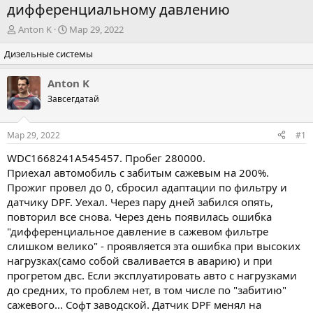
дифференциальному давлению
А
Д
Anton K
Мар 29, 2022
в
а
Дизельные системы
т
т
о
а
р
н
Anton K
т
а
Завсегдатай
е
ч
м
а
ы
л
Мар 29, 2022
#1
а
WDC1668241A545457
. Пробег 280000.
Приехал автомобиль с забитым сажевым на 200%.
Прожиг провел до 0, сбросил адаптации по фильтру и
датчику DPF. Уехал. Через пару дней забился опять,
повторил все снова. Через день появилась ошибка
"дифференциальное давление в сажевом фильтре
слишком велико" - проявляется эта ошибка при высоких
нагрузках(само собой сваливается в аварию) и при
прогретом двс. Если эксплуатировать авто с нагрузками
до средних, то проблем нет, в том числе по "забитию"
сажевого... Софт заводской. Датчик DPF менял на