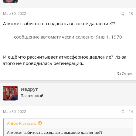
и
и
:
Мар 30, 2022
#3
А может забитость создавать высокое давление??
сообщение автоматически склеено:
Янв 1, 1970
И ещё что рассчитывает атмосферное давление? Из-за
этого не проводилась регенерация…
Ответ
Ивдруг
Постоянный
Мар 30, 2022
#4
Anton K сказал:
А может забитость создавать высокое давление??