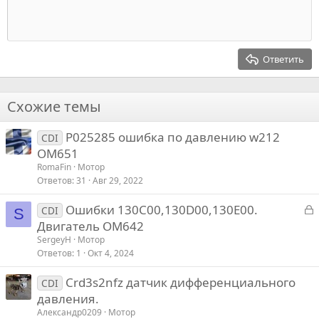
Индент
10
Удалить черновик
Выровнять центр
Заголовок 1
Book Antiqua
Выступ
12
Courier New
Выровнять справа
Заголовок 2
15
Georgia
Выравнивание текста
Ответить
Заголовок 3
18
Tahoma
22
Times New Roman
Схожие темы
26
Trebuchet MS
P025285 ошибка по давлению w212
Verdana
CDI
OM651
RomaFin
Мотор
Ответов
31
Авг 29, 2022
З
Ошибки 130С00,130D00,130E00.
CDI
S
а
Двигатель ОМ642
к
SergeyH
Мотор
р
Ответов
1
Окт 4, 2024
Crd3s2nfz датчик дифференциального
т
CDI
давления.
Александр0209
Мотор