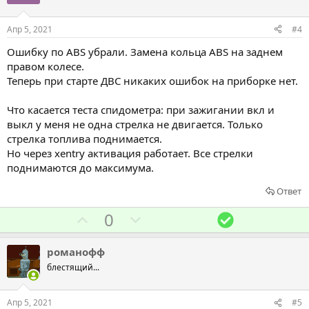
с
с
о
о
Апр 5, 2021
#4
в
в
Ошибку по ABS убрали. Замена кольца ABS на заднем
а
а
правом колесе.
т
т
Теперь при старте ДВС никаких ошибок на приборке нет.
ь
ь
з
п
Что касается теста спидометра: при зажигании вкл и
а
р
выкл у меня не одна стрелка не двигается. Только
стрелка топлива поднимается.
о
Но через xentry активация работает. Все стрелки
т
поднимаются до максимума.
и
в
Ответ
Г
Г
Р
0
о
о
е
л
л
ш
романофф
о
о
е
блестящий...
с
с
н
о
о
и
Апр 5, 2021
#5