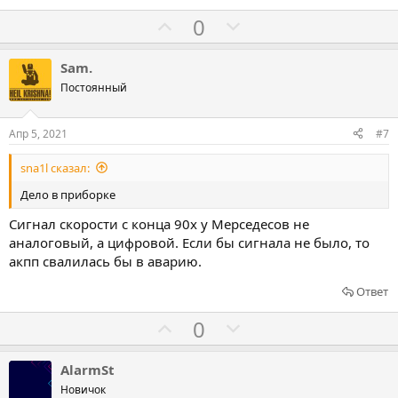
а
р
о
Г
Г
0
т
о
о
и
л
л
Sam.
в
о
о
Постоянный
с
с
о
о
Апр 5, 2021
#7
в
в
sna1l сказал:
а
а
т
т
Дело в приборке
ь
ь
Сигнал скорости с конца 90х у Мерседесов не
з
п
аналоговый, а цифровой. Если бы сигнала не было, то
а
р
акпп свалилась бы в аварию.
о
Ответ
т
и
Г
Г
0
в
о
о
л
л
AlarmSt
о
о
Новичок