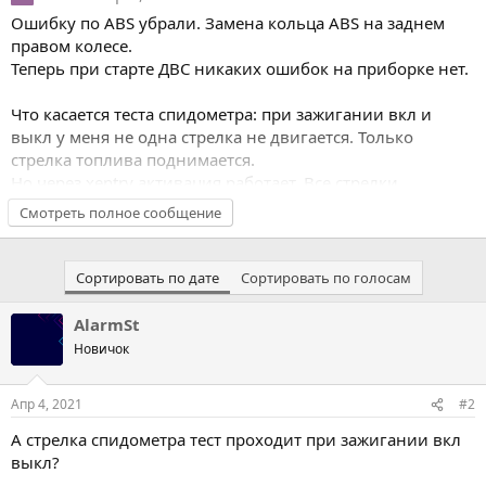
Ошибку по ABS убрали. Замена кольца ABS на заднем
правом колесе.
Теперь при старте ДВС никаких ошибок на приборке нет.
Что касается теста спидометра: при зажигании вкл и
выкл у меня не одна стрелка не двигается. Только
стрелка топлива поднимается.
Но через xentry активация работает. Все стрелки
поднимаются до максимума.
Смотреть полное сообщение
Сортировать по дате
Сортировать по голосам
AlarmSt
Новичок
Апр 4, 2021
#2
А стрелка спидометра тест проходит при зажигании вкл
выкл?