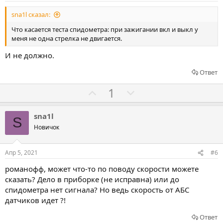
в
в
е
sna1l сказал:
а
а
т
т
Что касается теста спидометра: при зажигании вкл и выкл у
меня не одна стрелка не двигается.
ь
ь
з
п
И не должно.
а
р
Ответ
о
т
Г
Г
1
и
о
о
в
л
л
sna1l
S
о
о
Новичок
с
с
о
о
Апр 5, 2021
#6
в
в
романофф, может что-то по поводу скорости можете
а
а
сказать? Дело в приборке (не исправна) или до
т
т
спидометра нет сигнала? Но ведь скорость от АБС
ь
ь
датчиков идет ?!
з
п
Ответ