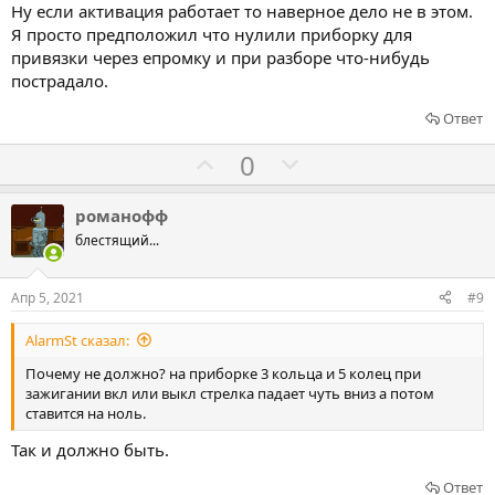
Ну если активация работает то наверное дело не в этом.
Я просто предположил что нулили приборку для
привязки через епромку и при разборе что-нибудь
пострадало.
Ответ
Г
Г
0
о
о
л
л
романофф
о
о
блестящий...
с
с
о
о
Апр 5, 2021
#9
в
в
AlarmSt сказал:
а
а
т
т
Почему не должно? на приборке 3 кольца и 5 колец при
зажигании вкл или выкл стрелка падает чуть вниз а потом
ь
ь
ставится на ноль.
з
п
а
р
Так и должно быть.
о
Ответ