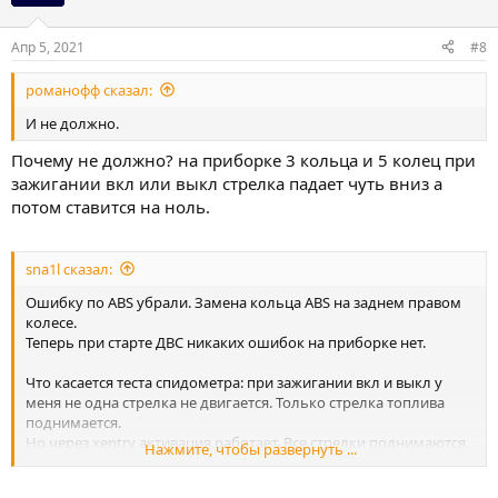
с
с
о
о
Апр 5, 2021
#8
в
в
романофф сказал:
а
а
т
т
И не должно.
ь
ь
Почему не должно? на приборке 3 кольца и 5 колец при
з
п
зажигании вкл или выкл стрелка падает чуть вниз а
а
р
потом ставится на ноль.
о
т
sna1l сказал:
и
Ошибку по ABS убрали. Замена кольца ABS на заднем правом
в
колесе.
Теперь при старте ДВС никаких ошибок на приборке нет.
Что касается теста спидометра: при зажигании вкл и выкл у
меня не одна стрелка не двигается. Только стрелка топлива
поднимается.
Но через xentry активация работает. Все стрелки поднимаются
Нажмите, чтобы развернуть ...
до максимума.