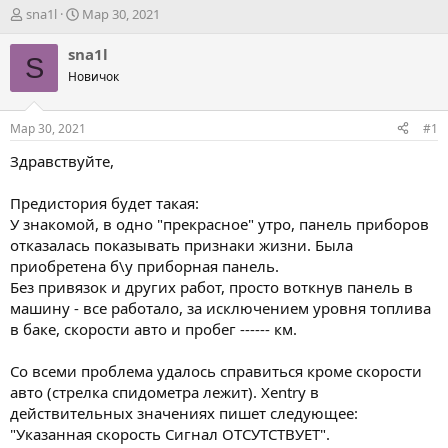
А
Д
sna1l
Мар 30, 2021
в
а
т
т
sna1l
S
о
а
Новичок
р
н
т
а
е
ч
Мар 30, 2021
#1
м
а
ы
л
Здравствуйте,
а
Предистория будет такая:
У знакомой, в одно "прекрасное" утро, панель приборов
отказалась показывать признаки жизни. Была
приобретена б\у приборная панель.
Без привязок и других работ, просто воткнув панель в
машину - все работало, за исключением уровня топлива
в баке, скорости авто и пробег ------ км.
Со всеми проблема удалось справиться кроме скорости
авто (стрелка спидометра лежит). Xentry в
действительных значениях пишет следующее:
"Указанная скорость Сигнал ОТСУТСТВУЕТ".