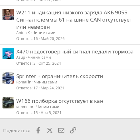
W211 индикация низкого заряда АКБ 9055
Сигнал клеммы 61 на шине CAN отсутствует
или неверен
Anton K
Чиним сами
Ответов
16
Май 20, 2026
X470 недостоверный сигнал педали тормоза
Asup
Чиним сами
Ответов
3
Окт 25, 2024
Sprinter + ограничитель скорости
RomaFin
Чиним сами
Ответов
17
Мар 24, 2021
W166 приборка отсутствует в кан
iammotor
Чиним сами
Ответов
15
Ноя 5, 2021
Facebook
X
Почта
Ссылкой
Поделиться: