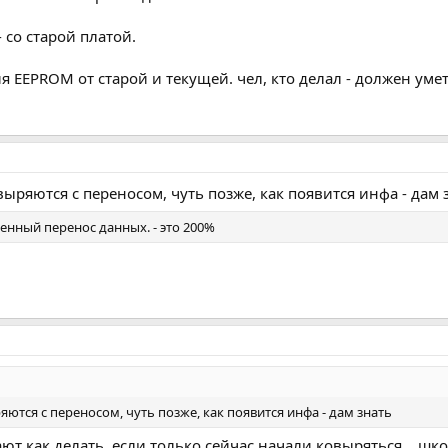
- со старой платой.
 EEPROM от старой и текущей. чел, кто делал - должен умет
ыряются с переносом, чуть позже, как появится инфа - дам 
енный перенос данных. - это 200%
ются с переносом, чуть позже, как появится инфа - дам знать
ют как делать, если только сейчас начали ковыряться... школ