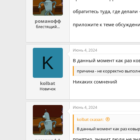
обратитесь туда, где делали 
романофф
приложите к теме обсуждения
блестящий...
Июнь 4, 2024
K
В данный момент как раз ков
причина - не корректно выполн
Никаких сомнений
kolbat
Новичок
Июнь 4, 2024
kolbat сказал:
В данный момент как раз ковыря
понятно, значит люди не зна