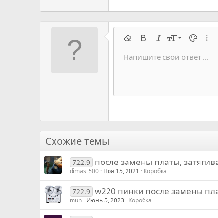
9
Удалить форматирование
Жирный
Курсив
Размер шрифт
Цвет тек
Расш
10
Напишите свой ответ ...
Arial
Семейство шрифтов
Вставить горизонтальную 
Спойлер
Перечёркнутый
Код
Подчеркивание
Запрет индек
Код в строку
Построч
Офф
12
Book Antiqua
15
Courier New
18
Georgia
22
Tahoma
26
Times New Roman
Схожие темы
Trebuchet MS
после замены платы, затягив
Verdana
722.9
dimas_500
Ноя 15, 2021
Коробка
w220 пинки после замены пл
722.9
mun
Июнь 5, 2023
Коробка