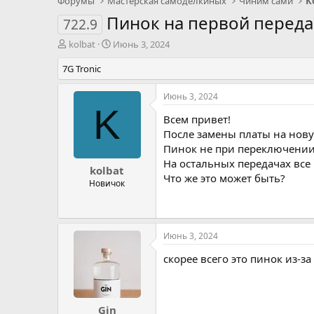
Форумы
Мастерская самоделкиных
Чиним сами
К
Пинок на первой переда
722.9
А
Д
kolbat
Июнь 3, 2024
в
а
7G Tronic
т
т
о
а
р
н
Июнь 3, 2024
т
а
K
Всем привет!
е
ч
м
а
После замены платы на нову
ы
л
Пинок не при переключении,
а
На остальных передачах все
kolbat
Что же это может быть?
Новичок
Июнь 3, 2024
скорее всего это пинок из-з
Gin