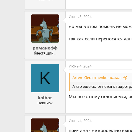
Июнь 3, 2024
но мы в этом помочь не можем
так как если переносятся да
романофф
блестящий...
Июнь 4, 2024
K
Artem Gerasimenko сказал:
А кто еще склоняется к гидрот
Мы все с нему склоняемся, 
kolbat
Новичок
Июнь 4, 2024
причина - не корректно вып