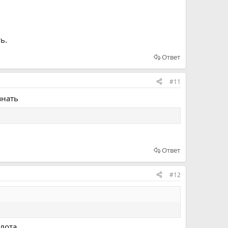
ь.
Ответ
#11
знать
Ответ
#12
ота...