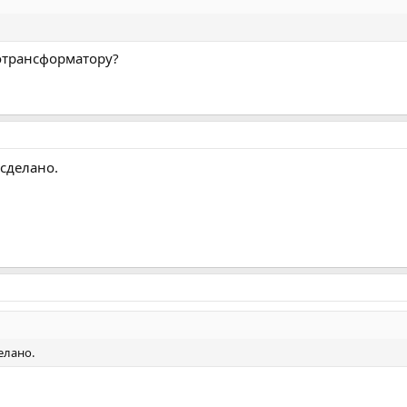
ротрансформатору?
 сделано.
елано.