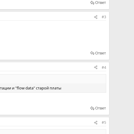
Ответ
#3
Ответ
#4
ации и "flow data" старой платы
Ответ
#5