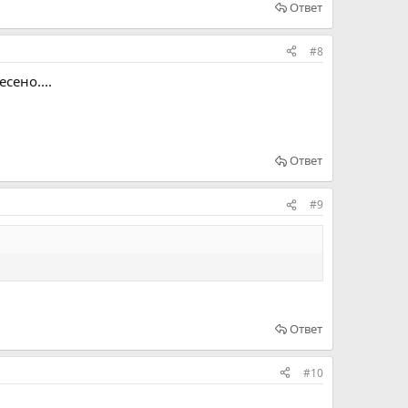
Ответ
#8
сено....
Ответ
#9
Ответ
#10