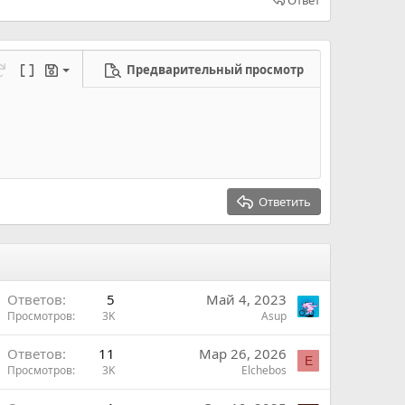
Предварительный просмотр
ерновик
режим...
а
еределать
Переключить BB код
Черновики
новик
Ответить
Ответов
5
Май 4, 2023
Просмотров
3K
Asup
Ответов
11
Мар 26, 2026
E
Просмотров
3K
Elchebos
ы