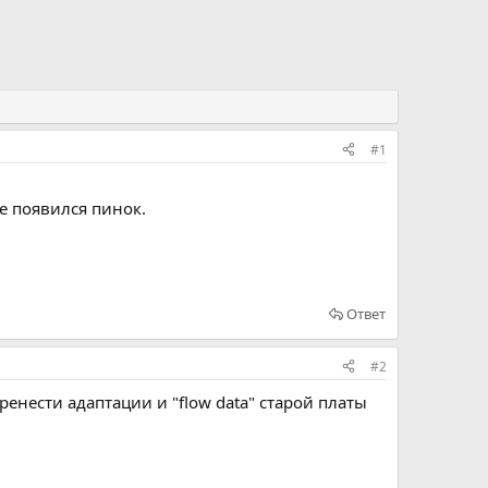
#1
е появился пинок.
Ответ
#2
енести адаптации и "flow data" старой платы