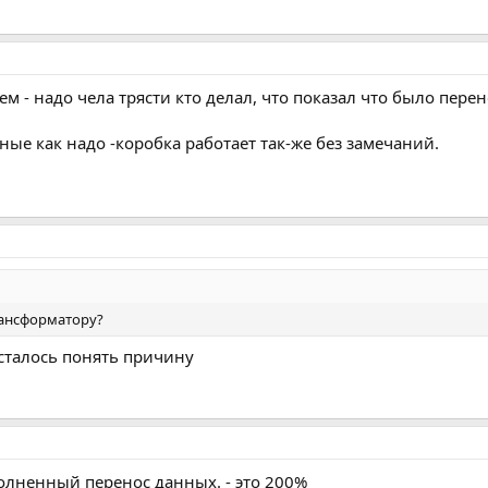
 - надо чела трясти кто делал, что показал что было перене
нные как надо -коробка работает так-же без замечаний.
рансформатору?
осталось понять причину
олненный перенос данных. - это 200%