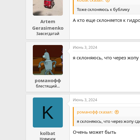
kolbat сказал:
Тоже склоняюсь к бублику
А кто еще склоняется к гид
Artem
Gerasimenko
Завсегдатай
Июнь 3, 2024
я склоняюсь, что через жопу
романофф
блестящий...
Июнь 3, 2024
K
романофф сказал:
я склоняюсь, что через жопу сд
Очень может быть
kolbat
Новичок