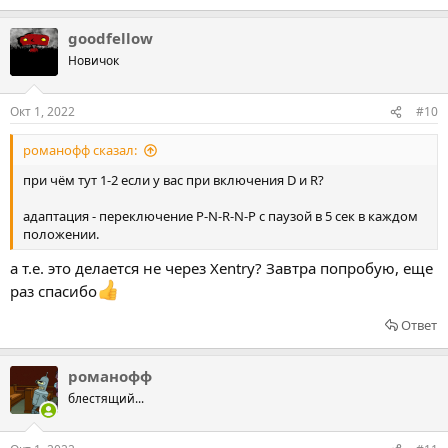
е
а
goodfellow
к
ц
Новичок
и
и
:
Окт 1, 2022
#10
романофф сказал:
при чём тут 1-2 если у вас при включения D и R?
адаптация - переключение P-N-R-N-P с паузой в 5 сек в каждом
положении.
а т.е. это делается не через Xentry? Завтра попробую, еще
раз спасибо
Ответ
романофф
блестящий...