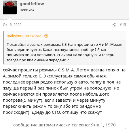
goodfellow
Новичок
Окт 3, 2022
#15
maksimrjaba сказал:
Покатайся в разных режимах. S,E Если прошита то A и M. Может
быть адаптируется. Какая эксплуатация вообще ? Я так
понимаю пинки появились сначала на холодную, и теперь
всегда при включении передачи ?
сейчас прошиты режимы C-S-M-A. Летом всегда гоняю на
A, зимой только C. Эксплуатация самая обычная,
последнее время редко использую авто, тапку в пол не
жму. Да первый раз пинок был утром на холодную, но
сейчас кажется он проявляется после небольшого
прогрева(5 минут), если завести и через минуту
переключить режим то ок(либо это рандомно
происходит). Доеду до СТО, отпишу что скажут
сообщение автоматически склеено:
Янв 1, 1970