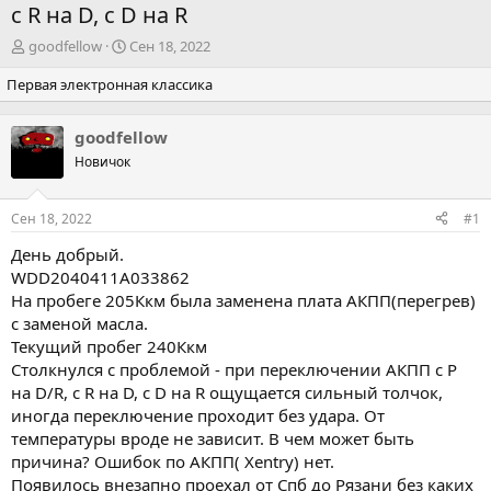
c R на D, с D на R
А
Д
goodfellow
Сен 18, 2022
в
а
Первая электронная классика
т
т
о
а
р
н
goodfellow
т
а
Новичок
е
ч
м
а
ы
л
Сен 18, 2022
#1
а
День добрый.
WDD2040411A033862
На пробеге 205Ккм была заменена плата АКПП(перегрев)
с заменой масла.
Текущий пробег 240Ккм
Столкнулся с проблемой - при переключении АКПП с P
на D/R, c R на D, с D на R ощущается сильный толчок,
иногда переключение проходит без удара. От
температуры вроде не зависит. В чем может быть
причина? Ошибок по АКПП( Xentry) нет.
Появилось внезапно проехал от Спб до Рязани без каких