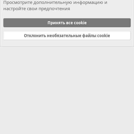
Просмотрите дополнительную информацию и
настройте свои предпочтения
Коробка
Принять все cookie
Cookies
Russian (RU)
Отклонить необязательные файлы cookie
Связь с нами
Условия и правила
Политика конфиденциальности
Справка
Главная
R
S
S