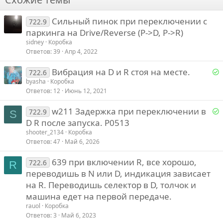
26
Trebuchet MS
Сильный пинок при переключении с
Verdana
722.9
паркинга на Drive/Reverse (P->D, P->R)
sidney
Коробка
Ответов
39
Апр 4, 2022
Р
Вибрация на D и R стоя на месте.
722.6
е
byasha
Коробка
Ответов
12
Июнь 12, 2021
е
Р
w211 Задержка при переключении в
722.9
S
е
D R после запуска. P0513
о
shooter_2134
Коробка
е
Ответов
47
Май 6, 2026
639 при включении R, все хорошо,
о
722.6
R
переводишь в N или D, индикация зависает
на R. Переводишь селектор в D, толчок и
машина едет на первой передаче.
rauol
Коробка
Ответов
3
Май 6, 2023