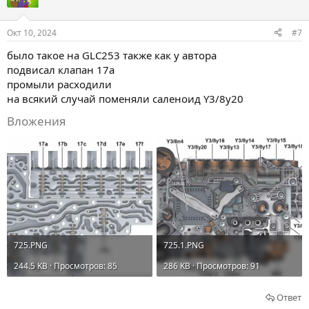
Окт 10, 2024
#7
было такое на GLC253 также как у автора
подвисал клапан 17а
промыли расходили
на всякий случай поменяли саленоид Y3/8y20
Вложения
725.PNG
725.1.PNG
244.5 KB · Просмотров: 85
286 KB · Просмотров: 91
Ответ