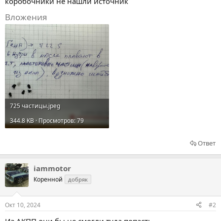
коробочники не нашли источник
Вложения
725 частицы.jpeg
344.8 KB · Просмотров: 79
Ответ
iammotor
Коренной
добряк
Окт 10, 2024
#2
Из АКПП они бы не смогли туда попасть.