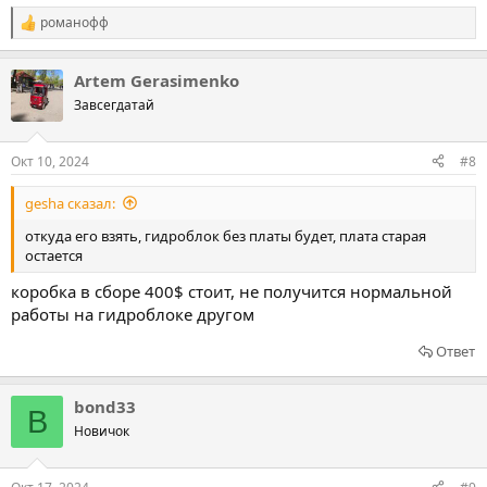
романофф
Р
е
а
Artem Gerasimenko
к
ц
Завсегдатай
и
и
:
Окт 10, 2024
#8
gesha сказал:
откуда его взять, гидроблок без платы будет, плата старая
остается
коробка в сборе 400$ стоит, не получится нормальной
работы на гидроблоке другом
Ответ
bond33
B
Новичок