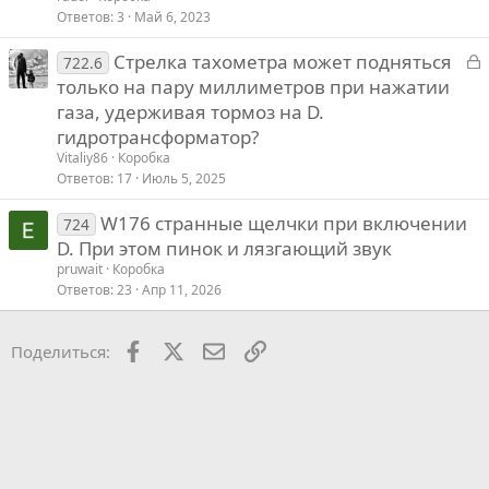
Ответов
3
Май 6, 2023
З
Стрелка тахометра может подняться
722.6
а
только на пару миллиметров при нажатии
к
газа, удерживая тормоз на D.
р
гидротрансформатор?
Vitaliy86
Коробка
т
Ответов
17
Июль 5, 2025
W176 странные щелчки при включении
724
D. При этом пинок и лязгающий звук
pruwait
Коробка
Ответов
23
Апр 11, 2026
Facebook
X
Почта
Ссылкой
Поделиться: