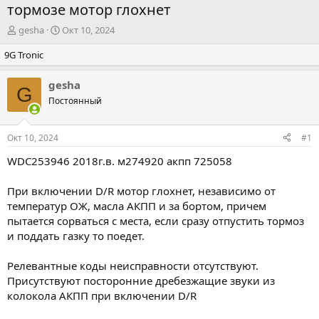
тормозе мотор глохнет
А
Д
gesha
Окт 10, 2024
в
а
9G Tronic
т
т
о
а
р
н
gesha
G
т
а
Постоянный
е
ч
м
а
ы
л
Окт 10, 2024
#1
а
WDC253946 2018г.в. м274920 акпп 725058
При включении D/R мотор глохнет, независимо от
температур ОЖ, масла АКПП и за бортом, причем
пытается сорваться с места, если сразу отпустить тормоз
и поддать газку то поедет.
Релевантные коды неисправности отсутствуют.
Присутствуют посторонние дребезжащие звуки из
колокола АКПП при включении D/R