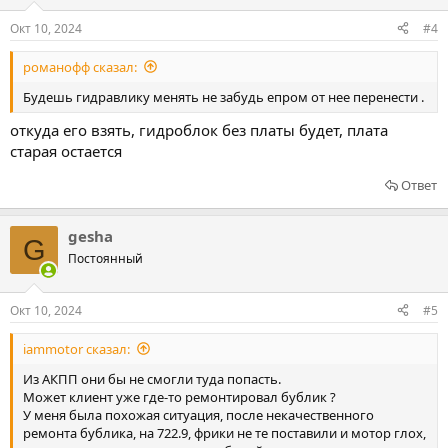
Окт 10, 2024
#4
романофф сказал:
Будешь гидравлику менять не забудь епром от нее перенести .
откуда его взять, гидроблок без платы будет, плата
старая остается
Ответ
gesha
G
Постоянный
Окт 10, 2024
#5
iammotor сказал:
Из АКПП они бы не смогли туда попасть.
Может клиент уже где-то ремонтировал бублик ?
У меня была похожая ситуация, после некачественного
ремонта бублика, на 722.9, фрики не те поставили и мотор глох,