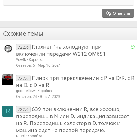
12
Выровнять справа
Заголовок 2
Коробка пока у коробочников
15
Georgia
Выравнивание текста
Ответить
Заголовок 3
18
Tahoma
Вопросы :
22
Times New Roman
Схожие темы
26
Trebuchet MS
-кто то сталкивался с такой проблемой на этих коробках?
Р
Глохнет "на холодную" при
Verdana
722.6
-что за пластиковые частицы внутри бублика, коробочники не
е
включении передачи W212 OM651
нашли источник
Vov4k
Коробка
е
Ответов
6
Мар 10, 2021
Пинок при переключении с P на D/R, c R
о
722.6
на D, с D на R
goodfellow
Коробка
Ответов
24
Янв 7, 2023
639 при включении R, все хорошо,
722.6
R
переводишь в N или D, индикация зависает
на R. Переводишь селектор в D, толчок и
машина едет на первой передаче.
rauol
Коробка