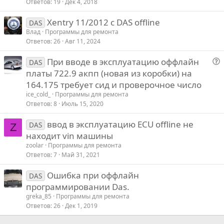
Ответов
19
Дек 4, 2018
Xentry 11/2012 с DAS offline
DAS
Влад
Программы для ремонта
Ответов
26
Авг 11, 2024
При вводе в эксплуатацию оффлайн
DAS
о
платы 722.9 акпп (новая из коробки) на
п
164.175 требует сид и проверочное число
р
ice_cold_
Программы для ремонта
о
Ответов
8
Июль 15, 2020
с
ввод в эксплуатацию ECU offline не
DAS
Z
находит vin машины
zoolar
Программы для ремонта
Ответов
7
Май 31, 2021
Ошибка при оффлайн
DAS
программировании Das.
greka_85
Программы для ремонта
Ответов
26
Дек 1, 2019