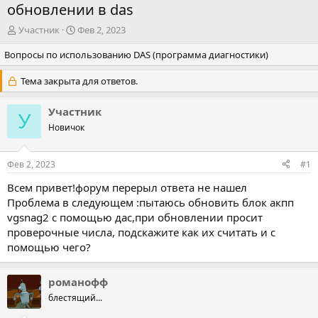
обновлении в das
А
Д
Участник
Фев 2, 2023
в
а
Вопросы по использованию DAS (программа диагностики)
т
т
о
а
р
н
Тема закрыта для ответов.
т
а
е
ч
Участник
У
м
а
Новичок
ы
л
а
Фев 2, 2023
#1
Всем привет!форум перерыл ответа не нашел
Проблема в следующем :пытаюсь обновить блок акпп
vgsnag2 с помощью дас,при обновлении просит
проверочные числа, подскажите как их считать и с
помощью чего?
романофф
блестящий...