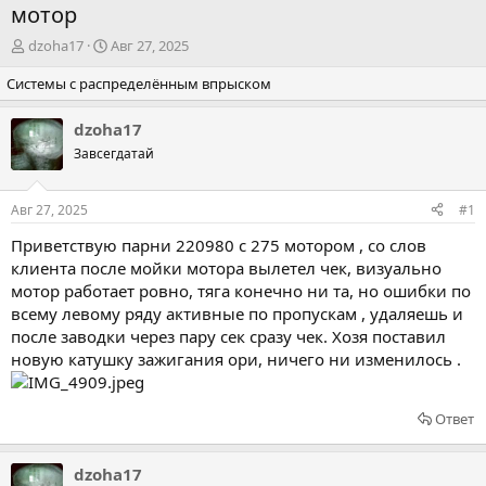
мотор
А
Д
dzoha17
Авг 27, 2025
в
а
Системы с распределённым впрыском
т
т
о
а
р
н
dzoha17
т
а
Завсегдатай
е
ч
м
а
ы
л
Авг 27, 2025
#1
а
Приветствую парни 220980 с 275 мотором , со слов
клиента после мойки мотора вылетел чек, визуально
мотор работает ровно, тяга конечно ни та, но ошибки по
всему левому ряду активные по пропускам , удаляешь и
после заводки через пару сек сразу чек. Хозя поставил
новую катушку зажигания ори, ничего ни изменилось .
Ответ
dzoha17