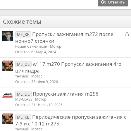
Ответить
Заголовок 3
18
Tahoma
22
Times New Roman
Схожие темы
26
Trebuchet MS
З
Пропуски зажигания m272 после
Verdana
ME_KE
а
ночной стоянки
к
Роман Семенихин
Мотор
р
Ответов
6
Мар 4, 2024
w117 m270 Пропуски зажигания 4го
т
ME_DE
цилиндра
Yevhenii
Мотор
Ответов
33
Фев 9, 2026
Пропуски зажигания m256
ME_DE
MB-CLASS
Мотор
Ответов
21
Июль 10, 2026
Периодические пропуски зажигания с
ME_KE
7-9 и с 10-12 m275
Yevhenii
Мотор