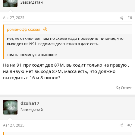
Завсегдатай
Авг 27, 2025
#6
романофф сказал:
нет, не отключает. там по схеме надо проверить питание, что
выходит из N91. ведомая диагнстика в дасе есть.
там плюсминус и высокое
На на 91 приходят две 87М, выходит только на правую ,
на лнвую нет выхода 87М, масса есть, что должно
выходить с 16 и 8 пинов?
Ответ
dzoha17
Завсегдатай
Авг 27, 2025
#7