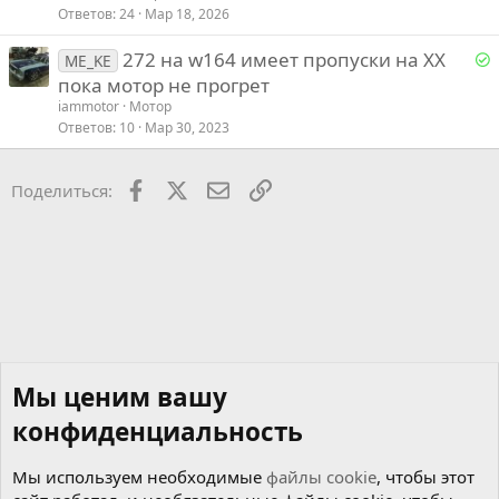
Ответов
24
Мар 18, 2026
Р
272 на w164 имеет пропуски на ХХ
ME_KE
е
пока мотор не прогрет
iammotor
Мотор
е
Ответов
10
Мар 30, 2023
о
Facebook
X
Почта
Ссылкой
Поделиться:
Мы ценим вашу
конфиденциальность
Мы используем необходимые
файлы cookie
, чтобы этот