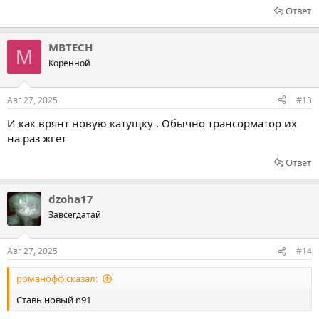
Ответ
MBTECH
M
Коренной
Авг 27, 2025
#13
И как врянт новую катущку . Обычно трансорматор их
на раз жгет
Ответ
dzoha17
Завсегдатай
Авг 27, 2025
#14
романофф сказал:
Ставь новый n91