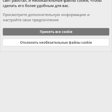
сайт работал, и необязательные файлы cookie, чтобы
сделать его более удобным для вас.
Просмотрите дополнительную информацию и
настройте свои предпочтения
Мотор
Принять все cookie
Cookies
Russian (RU)
Отклонить необязательные файлы cookie
Связь с нами
Условия и правила
Политика конфиденциальности
Справка
Главная
R
S
S