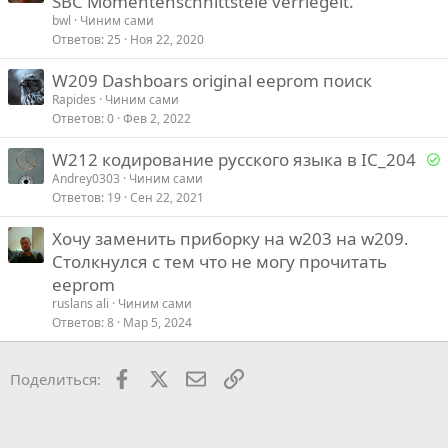
SBC Momentenschnittstele verriegelt.
п
bwl
Чиним сами
р
Ответов
25
Ноя 22, 2020
о
W209 Dashboars original eeprom поиск
с
Rapides
Чиним сами
Ответов
0
Фев 2, 2022
Р
W212 кодирование русского языка в IC_204
е
Andrey0303
Чиним сами
Ответов
19
Сен 22, 2021
е
Хочу заменить приборку на w203 на w209.
Столкнулся с тем что не могу прочитать
о
eeprom
ruslans ali
Чиним сами
Ответов
8
Мар 5, 2024
Facebook
X
Почта
Ссылкой
Поделиться: