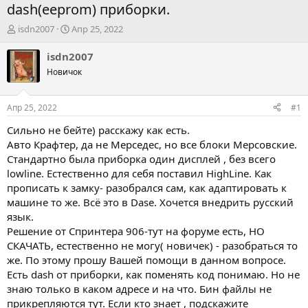
dash(eeprom) приборки.
А
Д
isdn2007
Апр 25, 2022
в
а
т
т
isdn2007
о
а
Новичок
р
н
т
а
е
ч
Апр 25, 2022
#1
м
а
ы
л
Сильно не бейте) расскажу как есть.
а
Авто Крафтер, да не Мерседес, но все блоки Мерсовские.
Стандартно была приборка один дисплей , без всего
lowline. Естественно для себя поставил HighLine. Как
прописать к замку- разобрался сам, как адаптировать к
машине то же. Всё это в Dasе. Хочется внедрить русский
язык.
Решение от Спринтера 906-тут на форуме есть, НО
СКАЧАТЬ, естественно не могу( новичек) - разобраться то
же. По этому прошу Вашей помощи в данном вопросе.
Есть dash от приборки, как поменять код понимаю. Но не
знаю только в каком адресе и на что. Бин файлы не
прикрепляются тут. Если кто знает , подскажите