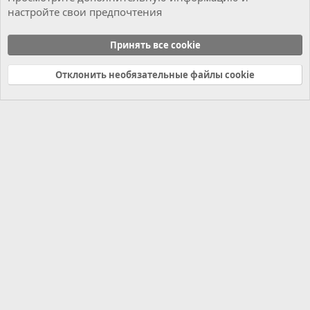
настройте свои предпочтения
Музыкальный раздел
Принять все cookie
Cookies
Russian (RU)
Отклонить необязательные файлы cookie
Связь с нами
Условия и правила
Политика конфиденциальности
Справка
Главная
R
S
S