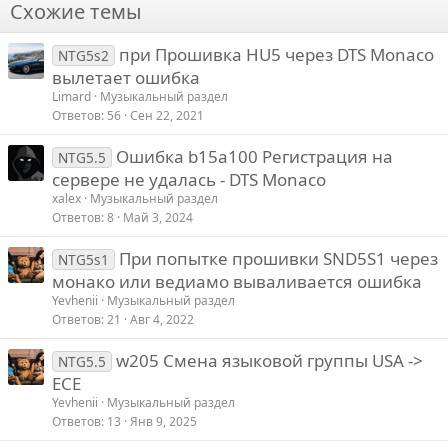
Схожие темы
26
Trebuchet MS
при Прошивка HU5 через DTS Monaco
Verdana
NTG5s2
вылетает ошибка
Limard
Музыкальный раздел
Ответов
56
Сен 22, 2021
Ошибка b15a100 Регистрация на
NTG5.5
сервере не удалась - DTS Monaco
xalex
Музыкальный раздел
Ответов
8
Май 3, 2024
При попытке прошивки SND5S1 через
NTG5s1
монако или ведиамо вываливается ошибка
Yevhenii
Музыкальный раздел
Ответов
21
Авг 4, 2022
w205 Смена языковой группы USA ->
NTG5.5
ECE
Yevhenii
Музыкальный раздел
Ответов
13
Янв 9, 2025