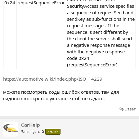
0x24
requestSequenceError
SecurityAccess service specifies
a sequence of requestSeed and
sendKey as sub-functions in the
request messages. If the
sequence is sent different by
the client the server shall send
a negative response message
with the negative response
code 0x24
(requestSequenceError).
https://automotive.wiki/index.php/ISO_14229
можете посмотреть коды ошибок ответов, там для
сидовых конкретно указано. чтоб не гадать.
Ответ
CarHelp
Завсегдатай
off-life