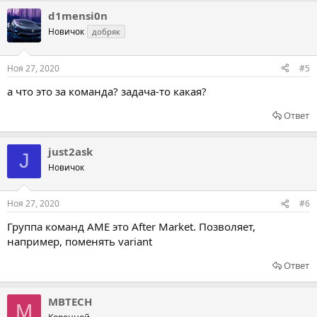
d1mensi0n
Новичок
добряк
Ноя 27, 2020
#5
а что это за команда? задача-то какая?
Ответ
just2ask
J
Новичок
Ноя 27, 2020
#6
Группа команд AME это After Market. Позволяет,
например, поменять variant
Ответ
MBTECH
M