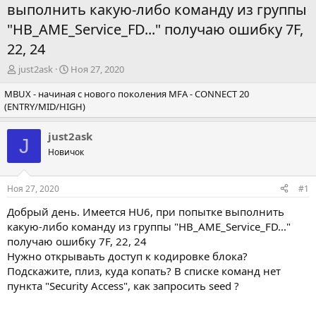
выполнить какую-либо команду из группы
"HB_AME_Service_FD..." получаю ошибку 7F,
22, 24
А
Д
just2ask
Ноя 27, 2020
в
а
MBUX - начиная с нового поколения MFA - CONNECT 20
т
т
(ENTRY/MID/HIGH)
о
а
р
н
т
а
just2ask
J
е
ч
Новичок
м
а
ы
л
а
Ноя 27, 2020
#1
Добрый день. Имеется HU6, при попытке выполнить
какую-либо команду из группы "HB_AME_Service_FD..."
получаю ошибку 7F, 22, 24
Нужно открываьть доступ к кодировке блока?
Подскажите, плиз, куда копать? В списке команд нет
пункта "Security Access", как запросить seed ?