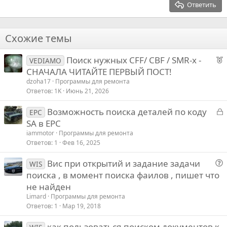
Выравнивание текста
Ответить
Заголовок 3
18
Tahoma
22
Times New Roman
Схожие темы
26
Trebuchet MS
Поиск нужных CFF/ CBF / SMR-x -
Verdana
VEDIAMO
з
СНАЧАЛА ЧИТАЙТЕ ПЕРВЫЙ ПОСТ!
б
dzoha17
Программы для ремонта
р
Ответов
1K
Июнь 21, 2026
а
З
Возможность поиска деталей по коду
EPC
а
SA в EPC
к
iammotor
Программы для ремонта
р
Ответов
1
Фев 16, 2025
е
Вис при открытий и задание задачи
т
WIS
о
поиска , в момент поиска фаилов , пишет что
п
не найден
р
Limard
Программы для ремонта
о
Ответов
1
Мар 19, 2018
с
как пользоваться поиском документов к