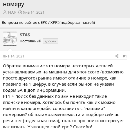
номеру
А
Д
$TA$
Янв 14, 2021
в
а
Вопросы по рабтое с EPC / XPPI (подбор запчастей)
т
т
о
а
р
н
$TA$
т
а
Постоянный
добряк
е
ч
м
а
ы
л
Янв 14, 2021
#1
а
Обратил внимание что номера некоторых деталей
устанавливаемых на машины для японского (возможно
просто другого) рынка имеют отличие в номере, как
правило на 1 цифру, в случае если рынок не указан
кодом SA в доп информации.
F11 + поиск без данных по а\м не находит такие
японские номера. Хотелось бы понять как их можно
найти в каталоге дабы сопоставить с "нашими"
номерами? об взаимозаменяемости и подборе сейчас
речи нет (отдельная тема), только про поиск интересует
как искать. У японцев свой epc ? Спасибо!