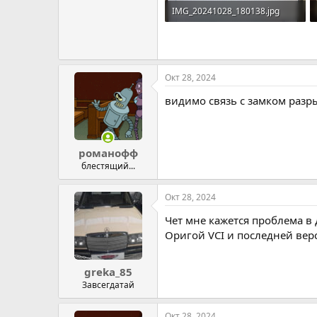
IMG_20241028_180138.jpg
1.6 MB · Просмотров: 66
Окт 28, 2024
видимо связь с замком разр
романофф
блестящий...
Окт 28, 2024
Чет мне кажется проблема в 
Оригой VCI и последней верс
greka_85
Завсегдатай
Окт 28, 2024