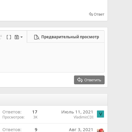
Ответ
Предварительный просмотр
ерновик
режим...
а
еределать
Переключить BB код
Черновики
новик
Ответить
Ответов
17
Июль 11, 2021
V
Просмотров
3K
Vladimir.CDI
Ответов
9
Авг 3, 2021