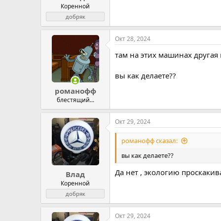
Коренной
добряк
Окт 28, 2024
там на этих машинах другая
вы как делаете??
романофф
блестящий...
Окт 29, 2024
романофф сказал:
вы как делаете??
Да нет , экологию проскакив
Влад
Коренной
добряк
Окт 29, 2024