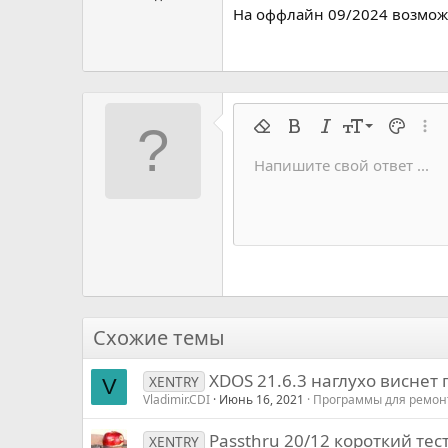
На оффлайн 09/2024 возможн
9
Удалить форматирование
Жирный
Курсив
Размер шрифт
Цвет тек
Расш
10
Напишите свой ответ ...
Arial
Семейство шрифтов
Вставить горизонтальную 
Спойлер
Перечёркнутый
Код
Подчеркивание
Запрет индек
Код в строку
Построч
Офф
12
Book Antiqua
15
Courier New
18
Georgia
22
Tahoma
26
Times New Roman
Схожие темы
Trebuchet MS
XDOS 21.6.3 наглухо виснет 
Verdana
XENTRY
V
Vladimir.CDI
Июнь 16, 2021
Программы для ремон
Passthru 20/12 короткий тес
XENTRY