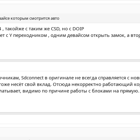
вайсе которым смотрится авто
, такойже с таким же CSD, но с DOIP
ет с Y переходником , одним девайсом открыть замок, а вто
чникам, Sdconnect в оригинале не всегда справляется с нов
тоже несёт свой вклад. Отсюда некорректно работающий коро
глатывает, видимо по причине работы с блоками на прямую.