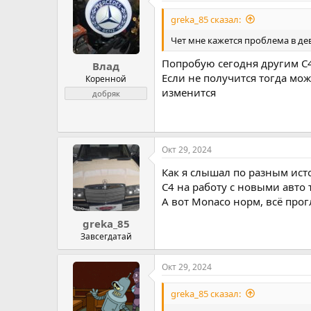
greka_85 сказал:
Чет мне кажется проблема в де
Попробую сегодня другим С4 
Влад
Если не получится тогда мож
Коренной
изменится
добряк
Окт 29, 2024
Как я слышал по разным исто
C4 на работу с новыми авто 
А вот Monaco норм, всё про
greka_85
Завсегдатай
Окт 29, 2024
greka_85 сказал: