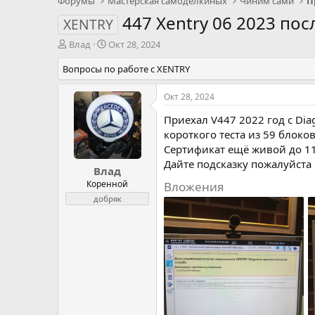
Форумы
Мастерская самоделкиных
Чиним сами
П
447 Xentry 06 2023 пос
XENTRY
А
Д
Влад
Окт 28, 2024
в
а
Вопросы по работе с XENTRY
т
т
о
а
р
н
Окт 28, 2024
т
а
Приехал V447 2022 год с Diag
е
ч
м
а
короткого теста из 59 блоко
ы
л
Сертификат ещё живой до 11
а
Дайте подсказку пожалуйста 
Влад
Коренной
Вложения
добряк