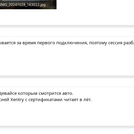
IMG_20241028_183022.jpg
1.4 MB · Просмотров: 71
ывается за время первого подключения, поэтому сессия раз
девайсе которым смотрится авто.
ией Xentry с сертификатами читает в лëт.