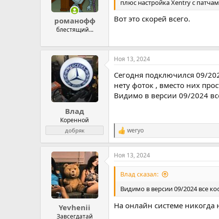
плюс настройка Xentry с патчам
Вот это скорей всего.
романофф
блестящий...
Ноя 13, 2024
Сегодня подключился 09/2024
нету фоток , вместо них прос
Видимо в версии 09/2024 вс
Влад
Коренной
weryo
добряк
Р
е
а
Ноя 13, 2024
к
ц
и
Влад сказал:
и
:
Видимо в версии 09/2024 все к
На онлайн системе никогда 
Yevhenii
Завсегдатай