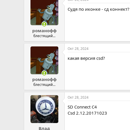
Судя по иконке - сд коннект?
романофф
блестящий...
Окт 28, 2024
какая версия csd?
романофф
блестящий...
Окт 28, 2024
SD Connect C4
Csd 2.12.20171023
Влад