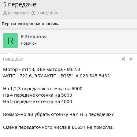
5 передаче
А
Д
R.Stepanov
Ноя 2, 2024
в
а
Первая электронная классика
т
т
о
а
р
н
R.Stepanov
R
т
а
Новичок
е
ч
м
а
ы
л
Ноя 2, 2024
#1
а
Мотор - m113, ЭБУ мотора - ME2.0
АКПП - 722.6, ЭБУ АКПП - EGS51 A 023 545 5432
На 1,2,3 передачах отсечка на 6000
На 4 передаче отсечка на 5000
На 5 передаче отсечка на 4000
Возможно ли убрать отсечку на 4 и 5 передачах?
Смена передаточного числа в EGS51 не помогла.