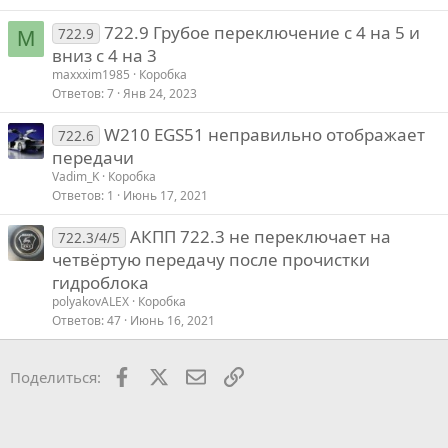
722.9 Грубое переключение с 4 на 5 и
722.9
M
вниз с 4 на 3
maxxxim1985
Коробка
Ответов
7
Янв 24, 2023
W210 EGS51 неправильно отображает
722.6
передачи
Vadim_K
Коробка
Ответов
1
Июнь 17, 2021
АКПП 722.3 не переключает на
722.3/4/5
четвёртую передачу после прочистки
гидроблока
polyakovALEX
Коробка
Ответов
47
Июнь 16, 2021
Facebook
X
Почта
Ссылкой
Поделиться: