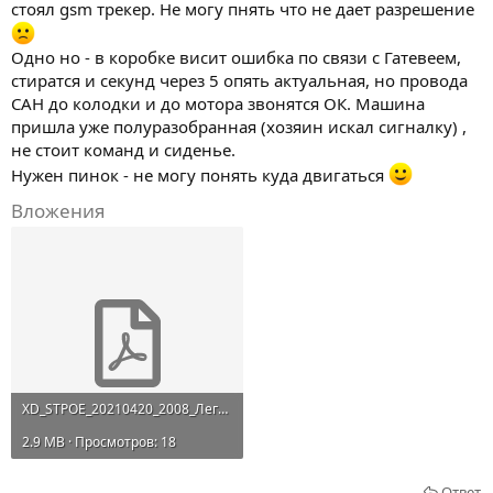
стоял gsm трекер. Не могу пнять что не дает разрешение
Одно но - в коробке висит ошибка по связи с Гатевеем,
стиратся и секунд через 5 опять актуальная, но провода
САН до колодки и до мотора звонятся ОК. Машина
пришла уже полуразобранная (хозяин искал сигналку) ,
не стоит команд и сиденье.
Нужен пинок - не могу понять куда двигаться
Вложения
XD_STPOE_20210420_2008_Легковые автомобили292324_WDC2923241A005908_Final quick test with fault...pdf
2.9 MB · Просмотров: 18
Ответ