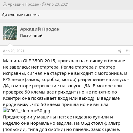
А
Д
Аркадий Продан
Апр 20, 2021
в
а
Дизельные системы
т
т
о
а
р
н
Аркадий Продан
т
а
Постоянный
е
ч
м
а
ы
л
Апр 20, 2021
#1
а
Машина GLE 350D 2015, приехала на стоянку и больше
не завелась: нет стартера. Релле стартера и стартер
исправны, сигнал на стартер не выходит с моторника. В
EZS везде (замок, коробка, мотор) разрешение на запуск -
ДА, в моторе разрешение на запуск - ДА. В моторе при
проверке 50 клемы все приходит (но не понятно по
Ксентри она показывает вход или выход). В ведиаме
вроде вижу , что 50 клема пришла но не вышла
Предистории у машины нет: ее недавно купили и
неделю она нормально ездила. На ОБД стоял фильтр
(польский, типа для смотки) но панель, замок целые,