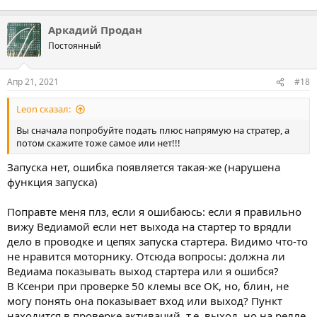
Аркадий Продан
Постоянный
Апр 21, 2021
#18
Leon сказал:
Вы сначала попробуйте подать плюс напрямую на стратер, а
потом скажите тоже самое или нет!!!
Запуска нет, ошибка появляется такая-же (нарушена
функция запуска)
Поправте меня плз, если я ошибаюсь: если я правильно
вижу Ведиамой если нет выхода на стартер то врядли
дело в проводке и цепях запуска стартера. Видимо что-то
не нравится моторнику. Отсюда вопросы: должна ли
Ведиама показывать выход стартера или я ошибся?
В Ксенри при проверке 50 клемы все ОК, но, блин, не
могу понять она показывает вход или выход? Пункт
находится в проверке активаций, т.е. выход, но на релле