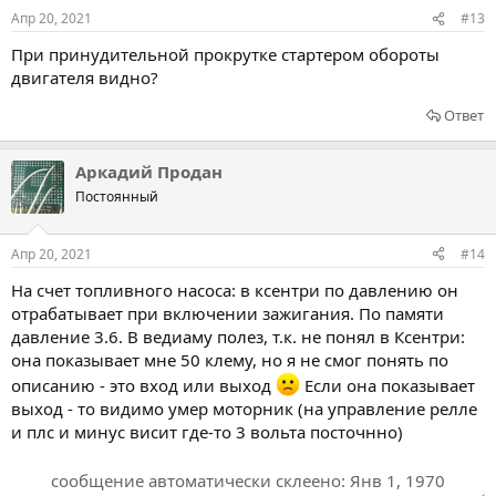
Апр 20, 2021
#13
При принудительной прокрутке стартером обороты
двигателя видно?
Ответ
Аркадий Продан
Постоянный
Апр 20, 2021
#14
На счет топливного насоса: в ксентри по давлению он
отрабатывает при включении зажигания. По памяти
давление 3.6. В ведиаму полез, т.к. не понял в Ксентри:
она показывает мне 50 клему, но я не смог понять по
описанию - это вход или выход
Если она показывает
выход - то видимо умер моторник (на управление релле
и плс и минус висит где-то 3 вольта посточнно)
сообщение автоматически склеено:
Янв 1, 1970