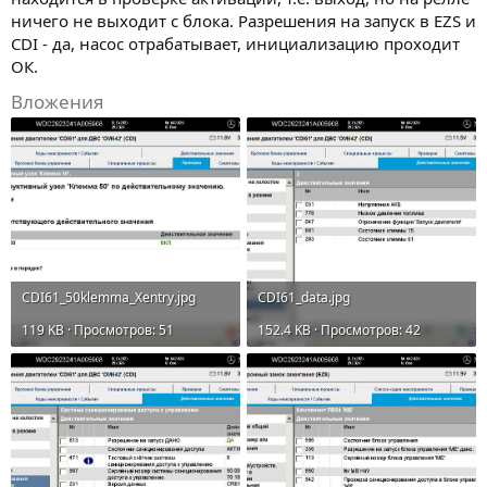
ничего не выходит с блока. Разрешения на запуск в EZS и
CDI - да, насос отрабатывает, инициализацию проходит
ОК.
Вложения
CDI61_50klemma_Xentry.jpg
CDI61_data.jpg
119 KB · Просмотров: 51
152.4 KB · Просмотров: 42