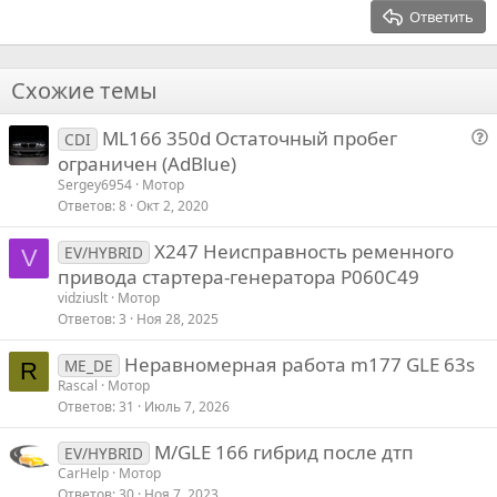
15
Georgia
Выравнивание текста
Ответить
Заголовок 3
18
Tahoma
22
Times New Roman
Схожие темы
26
Trebuchet MS
ML166 350d Остаточный пробег
Verdana
CDI
о
ограничен (AdBlue)
п
Sergey6954
Мотор
р
Ответов
8
Окт 2, 2020
о
X247 Неисправность ременного
с
EV/HYBRID
V
привода стартера-генератора P060C49
vidziuslt
Мотор
Ответов
3
Ноя 28, 2025
Неравномерная работа m177 GLE 63s
ME_DE
R
Rascal
Мотор
Ответов
31
Июль 7, 2026
M/GLE 166 гибрид после дтп
EV/HYBRID
CarHelp
Мотор
Ответов
30
Ноя 7, 2023