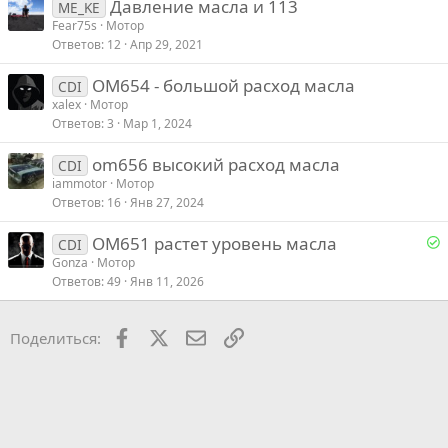
Давление масла и 113
ME_KE
Fear75s
Мотор
Ответов
12
Апр 29, 2021
OM654 - большой расход масла
CDI
xalex
Мотор
Ответов
3
Мар 1, 2024
om656 высокий расход масла
CDI
iammotor
Мотор
Ответов
16
Янв 27, 2024
Р
OM651 растет уровень масла
CDI
е
Gonza
Мотор
Ответов
49
Янв 11, 2026
е
Facebook
X
Почта
Ссылкой
Поделиться:
о