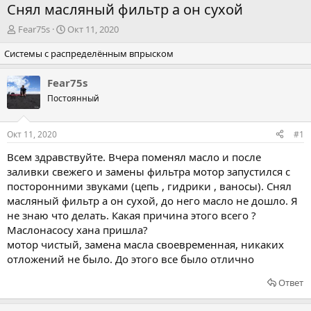
Снял масляный фильтр а он сухой
А
Д
Fear75s
Окт 11, 2020
в
а
Системы с распределённым впрыском
т
т
о
а
р
н
Fear75s
т
а
Постоянный
е
ч
м
а
ы
л
Окт 11, 2020
#1
а
Всем здравствуйте. Вчера поменял масло и после
заливки свежего и замены фильтра мотор запустился с
посторонними звуками (цепь , гидрики , ваносы). Снял
масляный фильтр а он сухой, до него масло не дошло. Я
не знаю что делать. Какая причина этого всего ?
Маслонасосу хана пришла?
мотор чистый, замена масла своевременная, никаких
отложений не было. До этого все было отлично
Ответ