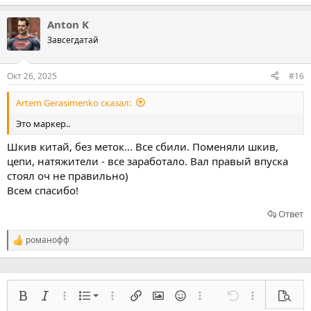
Anton K
Завсегдатай
Окт 26, 2025
#16
Artem Gerasimenko сказал:
Это маркер..
Шкив китай, без меток... Все сбили. Поменяли шкив,
цепи, натяжители - все заработало. Вал правый впуска
стоял оч не правильно)
Всем спасибо!
Ответ
романофф
Р
е
а
к
ц
Нумерованный список
и
Жирный
Курсив
Расширенный режим...
Список
Расширенный режим...
Вставить ссылку
Вставить изображение
Смайлы
Расширенный режим...
Отмена
Расширенный
Предв