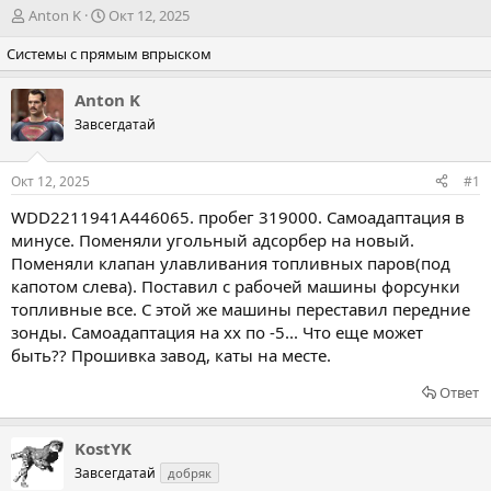
А
Д
Anton K
Окт 12, 2025
в
а
Системы с прямым впрыском
т
т
о
а
р
н
Anton K
т
а
Завсегдатай
е
ч
м
а
ы
л
Окт 12, 2025
#1
а
WDD2211941A446065
. пробег 319000. Самоадаптация в
минусе. Поменяли угольный адсорбер на новый.
Поменяли клапан улавливания топливных паров(под
капотом слева). Поставил с рабочей машины форсунки
топливные все. С этой же машины переставил передние
зонды. Самоадаптация на хх по -5... Что еще может
быть?? Прошивка завод, каты на месте.
Ответ
KostYK
Завсегдатай
добряк