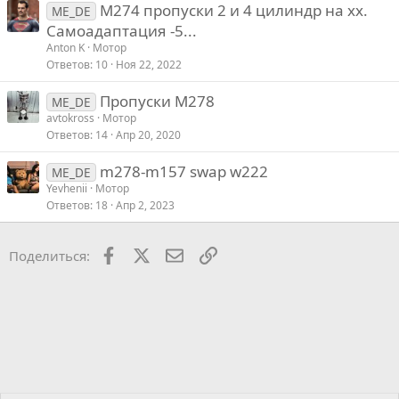
М274 пропуски 2 и 4 цилиндр на хх.
ME_DE
Самоадаптация -5...
Anton K
Мотор
Ответов
10
Ноя 22, 2022
Пропуски M278
ME_DE
avtokross
Мотор
Ответов
14
Апр 20, 2020
m278-m157 swap w222
ME_DE
Yevhenii
Мотор
Ответов
18
Апр 2, 2023
Facebook
X
Почта
Ссылкой
Поделиться: