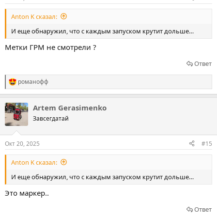
Anton K сказал:
И еще обнаружил, что с каждым запуском крутит дольше…
Метки ГРМ не смотрели ?
Ответ
романофф
Р
е
а
Artem Gerasimenko
к
ц
Завсегдатай
и
и
:
Окт 20, 2025
#15
Anton K сказал:
И еще обнаружил, что с каждым запуском крутит дольше…
Это маркер..
Ответ