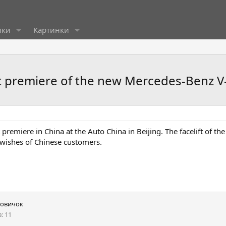
ики
Картинки
et premiere of the new Mercedes-Benz V
premiere in China at the Auto China in Beijing. The facelift of 
e wishes of Chinese customers.
овичок
в
11