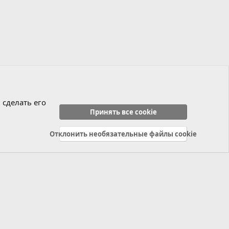
 сделать его
Принять все cookie
Отклонить необязательные файлы cookie
Политика конфиденциальности
Справка
Главная
R
S
S