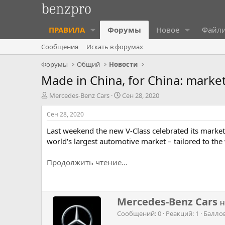
ПРАВИЛА
Форумы
Новое
Файл
Сообщения
Искать в форумах
Форумы
Общий
Новости
Made in China, for China: mark
А
Д
Mercedes-Benz Cars
Сен 28, 2020
в
а
т
т
Сен 28, 2020
о
а
Last weekend the new V-Class celebrated its market 
р
н
т
а
world's largest automotive market – tailored to th
е
ч
м
а
Продолжить чтение...
ы
л
а
Н
Mercedes-Benz Cars
Н
а
Сообщений
0
Реакций
1
Балло
п