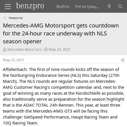
Войти
Регистрация
Новости
Mercedes-AMG Motorsport gets countdown
for the 24-hour race underway with NLS
season opener
А
Д
Mercedes-Benz Cars
Мар 23, 2021
в
а
т
т
Мар 23, 2021
о
а
Affalterbach. The first of nine rounds kicks off the season of
р
н
т
а
the Nürburgring Endurance Series (NLS) this Saturday (27th
е
ч
March). The NLS rounds are regular fixtures on Mercedes-
м
а
AMG Customer Racing’s competition calendar and, next to the
ы
л
goal of winning as many races at the Nordschleife as possible,
а
also traditionally serve as preparation for the season highlight
that is the ADAC TOTAL 24h-Rennen. This year, at least three
teams with the Mercedes-AMG GT3 will be facing this
challenge: GetSpeed Performance, Haupt Racing Team and
10Q Racing Team.