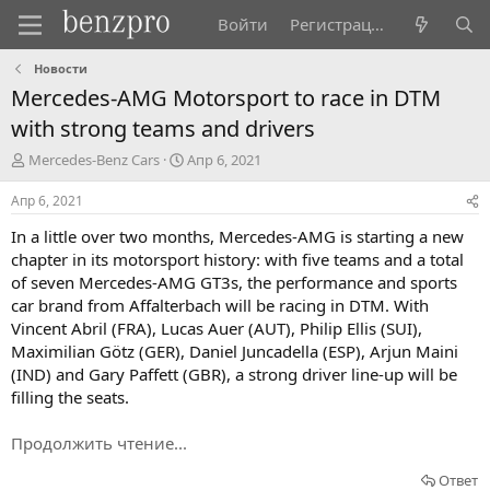
Войти
Регистрация
Новости
Mercedes-AMG Motorsport to race in DTM
with strong teams and drivers
А
Д
Mercedes-Benz Cars
Апр 6, 2021
в
а
т
т
Апр 6, 2021
о
а
In a little over two months, Mercedes-AMG is starting a new
р
н
т
а
chapter in its motorsport history: with five teams and a total
е
ч
of seven Mercedes-AMG GT3s, the performance and sports
м
а
car brand from Affalterbach will be racing in DTM. With
ы
л
Vincent Abril (FRA), Lucas Auer (AUT), Philip Ellis (SUI),
а
Maximilian Götz (GER), Daniel Juncadella (ESP), Arjun Maini
(IND) and Gary Paffett (GBR), a strong driver line-up will be
filling the seats.
Продолжить чтение...
Ответ