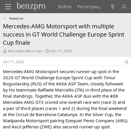
Войти
Регистрация
Новости
Mercedes-AMG Motorsport with multiple
success in GT World Challenge Europe Sprint
Cup finale
А
Д
Mercedes-Benz Cars
Окт 11, 2020
в
а
т
т
Окт 11, 2020
о
а
Mercedes-AMG Motorsport secures runner-up spot in the
р
н
т
а
2020 GT World Challenge Europe Sprint Cup with Timur
е
ч
Boguslavskiy (RUS) of the AKKA ASP Team, closely followed
м
а
by his teammate Raffaele Marciello (ITA) in third place of the
ы
л
final standings. Together, the AKKA ASP duo with the #88
а
Mercedes-AMG GT3 scored one overall race win (race 3) and
a pair of third places (races 1 and 2) during the final weekend
at the Circuit de Barcelona-Catalunya. In the Silver Cup, the
Madpanda Motorsport pairing Ezequiel Perez Companc (ARG)
and Axcil Jefferies (ZWE) also secured runner-up spot.