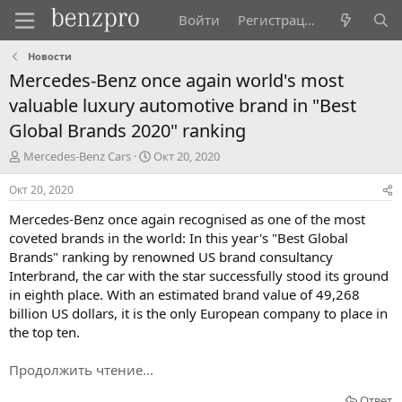
Войти
Регистрация
Новости
Mercedes-Benz once again world's most
valuable luxury automotive brand in "Best
Global Brands 2020" ranking
А
Д
Mercedes-Benz Cars
Окт 20, 2020
в
а
т
т
Окт 20, 2020
о
а
Mercedes-Benz once again recognised as one of the most
р
н
т
а
coveted brands in the world: In this year's "Best Global
е
ч
Brands" ranking by renowned US brand consultancy
м
а
Interbrand, the car with the star successfully stood its ground
ы
л
in eighth place. With an estimated brand value of 49,268
а
billion US dollars, it is the only European company to place in
the top ten.
Продолжить чтение...
Ответ