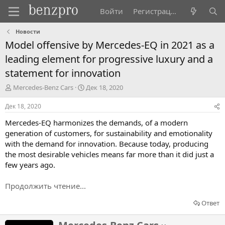
Войти
Регистрация
Новости
Model offensive by Mercedes-EQ in 2021 as a
leading element for progressive luxury and a
statement for innovation
А
Д
Mercedes-Benz Cars
Дек 18, 2020
в
а
т
т
Дек 18, 2020
о
а
Mercedes-EQ harmonizes the demands, of a modern
р
н
т
а
generation of customers, for sustainability and emotionality
е
ч
with the demand for innovation. Because today, producing
м
а
the most desirable vehicles means far more than it did just a
ы
л
few years ago.
а
Продолжить чтение...
Ответ
Н