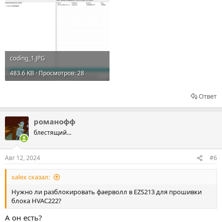
coding_1.JPG
483.6 KB · Просмотров: 28
Ответ
романофф
блестящий...
Авг 12, 2024
#6
xalex сказал:
Нужно ли разблокировать фаерволл в EZS213 для прошивки
блока HVAC222?
А он есть?