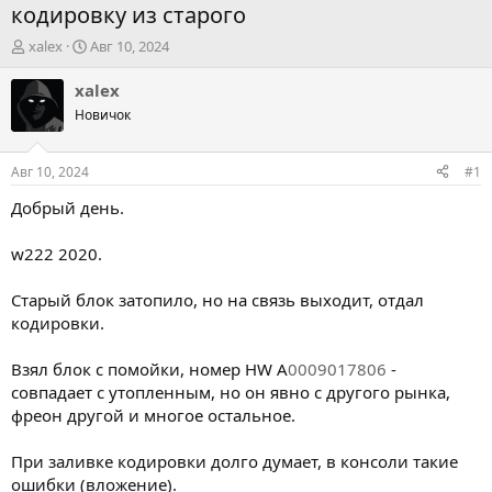
кодировку из старого
А
Д
xalex
Авг 10, 2024
в
а
т
т
xalex
о
а
Новичок
р
н
т
а
е
ч
Авг 10, 2024
#1
м
а
ы
л
Добрый день.
а
w222 2020.
Старый блок затопило, но на связь выходит, отдал
кодировки.
Взял блок с помойки, номер HW A
0009017806
-
совпадает с утопленным, но он явно с другого рынка,
фреон другой и многое остальное.
При заливке кодировки долго думает, в консоли такие
ошибки (вложение).