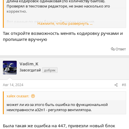
Длина кодировок одинаковая (по количеству байтов).
Проверял в текстовом редакторе, не знаю насколько это
корректно.
Вот данные по двум блокам. Выделил различия.
Нажмите, чтобы развернуть ...
Старый блок:
Так откройте возможность менять кодировку ручками и
Аппаратное обеспечение 000 901 78 06 версия 15/50 002
пропишите вручную
Программное обеспечение 000 902
28 48
версия 17/
43 004
Вариант БУ HVAC222_HVAC_HSW0
8
Ответ
Новый блок:
Аппаратное обеспечение 000 901 78 06 версия 15/50 002
Vadim_K
Программное обеспечение 000 902
00 42
версия 17/
27 000
Завсегдатай
добряк
Вариант БУ HVAC222_HVAC_HSW0
7
Авг 14, 2024
#8
xalex сказал:
может ли из-за этого быть ошибка по функциональной
неисправности a32n1 - регулятор вентилятора.
Была такая же ошибка на 447, привезли новый блок