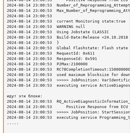
2024-08-14 23:00:53  Number_of_Reprogramming_Attempts
2024-08-14 23:00:53  Max_Number_of_Reprogramming_Atte
2024-08-14 23:00:53  

2024-08-14 23:00:53  current Monitoring state:true

2024-08-14 23:00:53  WARNING null

2024-08-14 23:00:53  Using Jobstate CLASSIC

2024-08-14 23:00:53  Build-Date:Release <24.10.2018 1
2024-08-14 23:00:53  }

2024-08-14 23:00:53  Global Flashstate: Flash state no
2024-08-14 23:00:53  RequestId: 0x611

2024-08-14 23:00:53  ResponseId: 0x591

2024-08-14 23:00:53  P2Max:2100000

2024-08-14 23:00:53  RC78CompletionTimeout:150000000

2024-08-14 23:00:53  used maximum blocksize for downl
2024-08-14 23:00:53  >>>>> JobPosition: VarIdentifica
2024-08-14 23:00:53  executing service ActiveDiagnost
идут эти блоки:

2024-08-14 23:00:53  RQ_ActiveDiagnosticInformation_R
2024-08-14 23:00:53      Positive Response from ECU [
2024-08-14 23:00:53  >>>>> JobPosition: StartSessionP
2024-08-14 23:00:53  executing service Programming_Sta
.....
