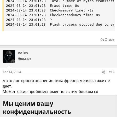
2024-08-14 23:01:23  Total number of bytes transferred
2024-08-14 23:01:23  Erase time: 0s

2024-08-14 23:01:23  Checkmemory time: -1s

2024-08-14 23:01:23  Checkdependency time: 0s

2024-08-14 23:01:23  }

2024-08-14 23:01:23  Flash process stopped due to err
Ответ
xalex
Новичок
Авг 14, 2024
#12
А это лог просто значение типа фреона меняю, тоже не
дает.
Может какие проблемы именно с этим блоком со
связью?
Мы ценим вашу
конфиденциальность
Код: