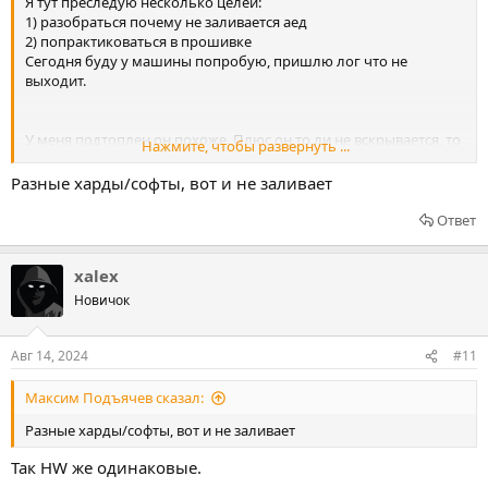
Я тут преследую несколько целей:
1) разобраться почему не заливается аед
2) попрактиковаться в прошивке
Сегодня буду у машины попробую, пришлю лог что не
выходит.
У меня подтоплен он похоже. Плюс он то ли не вскрывается, то
Нажмите, чтобы развернуть ...
ли как-то хитро вскрывается, обмотка кажется пластиковую
накладку держит. В общем внутри не видно что. Заказал
Разные харды/софты, вот и не заливает
новый, жду пока.
Ответ
xalex
Новичок
Авг 14, 2024
#11
Максим Подъячев сказал:
Разные харды/софты, вот и не заливает
Так HW же одинаковые.