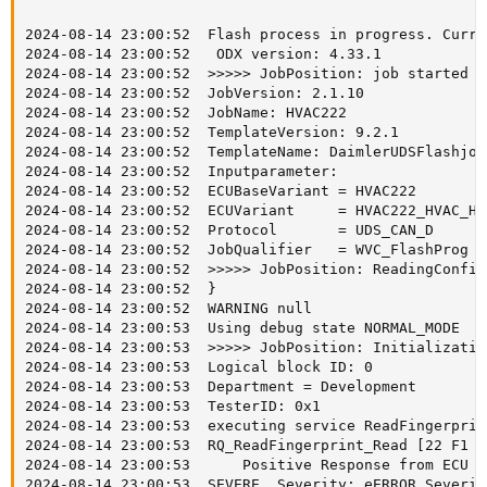
2024-08-14 23:00:52  Flash process in progress. Curre
2024-08-14 23:00:52   ODX version: 4.33.1

2024-08-14 23:00:52  >>>>> JobPosition: job started j
2024-08-14 23:00:52  JobVersion: 2.1.10

2024-08-14 23:00:52  JobName: HVAC222

2024-08-14 23:00:52  TemplateVersion: 9.2.1

2024-08-14 23:00:52  TemplateName: DaimlerUDSFlashjob

2024-08-14 23:00:52  Inputparameter:

2024-08-14 23:00:52  ECUBaseVariant = HVAC222

2024-08-14 23:00:52  ECUVariant     = HVAC222_HVAC_HSW
2024-08-14 23:00:52  Protocol       = UDS_CAN_D

2024-08-14 23:00:52  JobQualifier   = WVC_FlashProg (
2024-08-14 23:00:52  >>>>> JobPosition: ReadingConfig
2024-08-14 23:00:52  }

2024-08-14 23:00:52  WARNING null

2024-08-14 23:00:53  Using debug state NORMAL_MODE

2024-08-14 23:00:53  >>>>> JobPosition: Initializatio
2024-08-14 23:00:53  Logical block ID: 0

2024-08-14 23:00:53  Department = Development

2024-08-14 23:00:53  TesterID: 0x1

2024-08-14 23:00:53  executing service ReadFingerprint
2024-08-14 23:00:53  RQ_ReadFingerprint_Read [22 F1 5B
2024-08-14 23:00:53      Positive Response from ECU [
2024-08-14 23:00:53  SEVERE  Severity: eERROR Severit