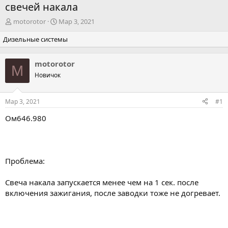
свечей накала
А
Д
motorotor
Мар 3, 2021
в
а
Дизельные системы
т
т
о
а
р
н
motorotor
т
а
M
Новичок
е
ч
м
а
ы
л
Мар 3, 2021
#1
а
Ом646.980
Проблема:
Свеча накала запускается менее чем на 1 сек. после
включения зажигания, после заводки тоже не догревает.