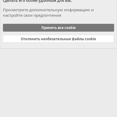
сделать его более удобным для вас.
Просмотрите дополнительную информацию и
настройте свои предпочтения
Мотор
Принять все cookie
Cookies
Russian (RU)
Отклонить необязательные файлы cookie
Связь с нами
Условия и правила
Политика конфиденциальности
Справка
Главная
R
S
S