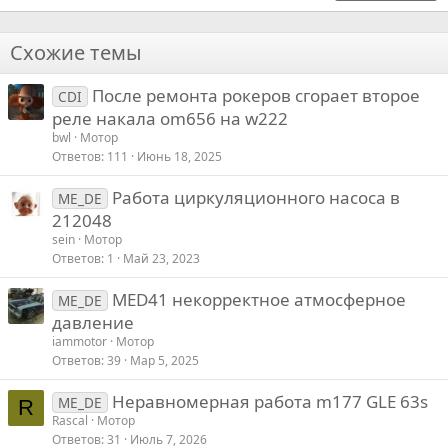
18
Tahoma
22
Times New Roman
Схожие темы
26
Trebuchet MS
После ремонта рокеров сгорает второе
Verdana
CDI
реле накала om656 на w222
bwl
Мотор
Ответов
111
Июнь 18, 2025
Работа циркуляционного насоса в
ME_DE
212048
sein
Мотор
Ответов
1
Май 23, 2023
MED41 некорректное атмосферное
ME_DE
давление
iammotor
Мотор
Ответов
39
Мар 5, 2025
Неравномерная работа m177 GLE 63s
ME_DE
R
Rascal
Мотор
Ответов
31
Июль 7, 2026