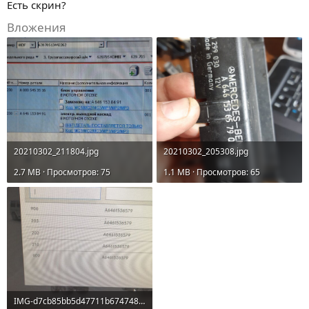
Есть скрин?
Вложения
20210302_211804.jpg
20210302_205308.jpg
2.7 MB · Просмотров: 75
1.1 MB · Просмотров: 65
IMG-d7cb85bb5d47711b674748c4eb1c3701-V.jpg