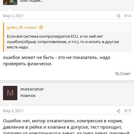
блестящий...
Мар 3, 2021
#14
greka_85 сказал:
Если вся система контролируется ECU, и по ней нет
ошибок(обрыв, сопротивление, и т.п.), то и искать в другом
месте надо.
ошибок может не быть - это не показатель. надо
проверять физически.
Ответ
motorotor
M
Новичок
Мар 3, 2021
#15
Ошибок нет, мотор откапитален, компрессия в норме,
давление в рейке и клапана в допуске, тест проходит,
топливо от электронасоса давит, из тнвд давит, пиковый