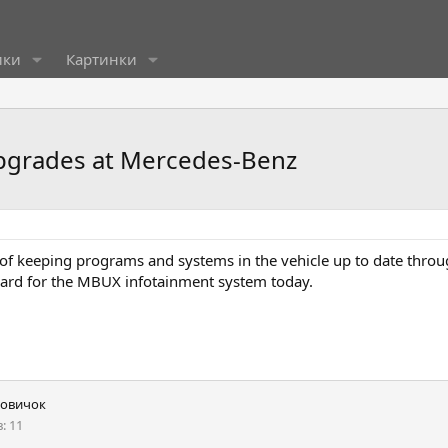
ики
Картинки
upgrades at Mercedes-Benz
 of keeping programs and systems in the vehicle up to date throu
dard for the MBUX infotainment system today.
овичок
в
11