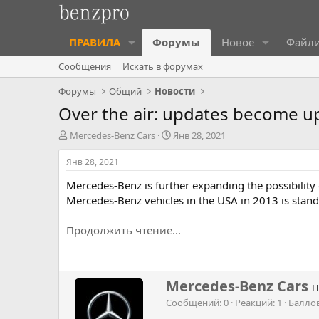
ПРАВИЛА
Форумы
Новое
Файл
Сообщения
Искать в форумах
Форумы
Общий
Новости
Over the air: updates become 
А
Д
Mercedes-Benz Cars
Янв 28, 2021
в
а
т
т
Янв 28, 2021
о
а
Mercedes-Benz is further expanding the possibility
р
н
т
а
Mercedes-Benz vehicles in the USA in 2013 is stan
е
ч
м
а
Продолжить чтение...
ы
л
а
Н
Mercedes-Benz Cars
Н
а
Сообщений
0
Реакций
1
Балло
п