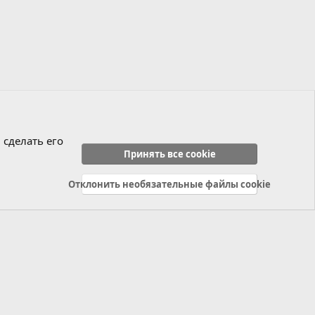
 сделать его
Принять все cookie
Отклонить необязательные файлы cookie
Политика конфиденциальности
Справка
Главная
R
S
S