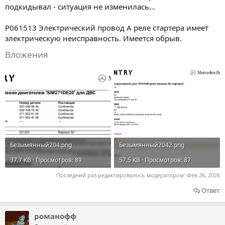
подкидывал - ситуация не изменилась...
P061513 Электрический провод А реле стартера имеет
электрическую неисправность. Имеется обрыв.
Вложения
Безымянный204.png
Безымянный2042.png
37.7 KB · Просмотров: 89
57.5 KB · Просмотров: 87
Последний раз редактировалось модератором:
Фев 26, 2026
Ответ
романофф