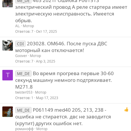
463 2021г Ошибка P061513
с
ME_DE
электрический провод А реле стартера имеет
электрическую неисправность. Имеется
обрыв.
AL.
Мотор
Ответов
7
Окт 17, 2025
203028. OM646. После пуска ДВС
CDI
моторный кан отключается!
Goover
Мотор
Ответов
7
Апр 3, 2025
Во время прогрева первые 30-60
ME_DE
T
секунд машину немного подтряхивает.
M271.8
twister053
Мотор
Ответов
1
Мар 17, 2023
P061149 med40 205, 213, 238 -
ME_DE
ошибка не стирается. двс не заводится
(крутит) других ошибок нет.
романофф
Мотор