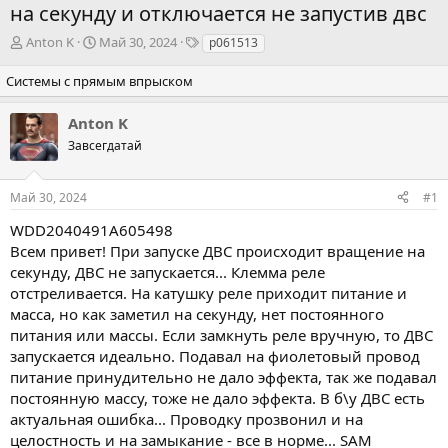
на секунду и отключается не запустив двс
А
Д
Т
Anton K
Май 30, 2024
p061513
в
а
э
т
т
г
Системы с прямым впрыском
о
а
и
р
н
Anton K
т
а
Завсегдатай
е
ч
м
а
ы
л
Май 30, 2024
#1
а
WDD2040491A605498
Всем привет! При запуске ДВС происходит вращение на
секунду, ДВС не запускается... Клемма реле
отстреливается. На катушку реле приходит питание и
масса, но как заметил на секунду, нет постоянного
питания или массы. Если замкнуть реле вручную, то ДВС
запускается идеально. Подавал на фиолетовый провод
питание принудительно не дало эффекта, так же подавал
постоянную массу, тоже не дало эффекта. В б\у ДВС есть
актуальная ошибка... Проводку прозвонил и на
целостность и на замыкание - все в норме... SAM