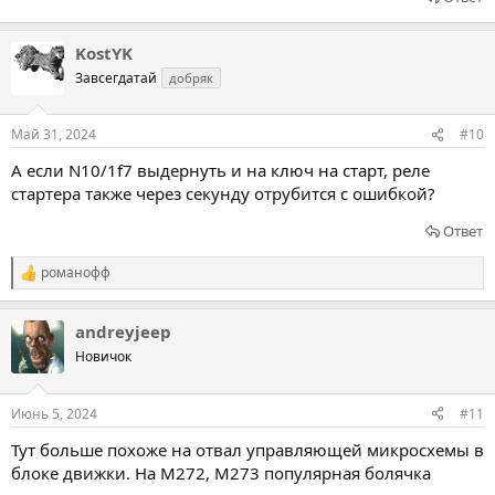
KostYK
Завсегдатай
добряк
Май 31, 2024
#10
А если N10/1f7 выдернуть и на ключ на старт, реле
стартера также через секунду отрубится с ошибкой?
Ответ
романофф
Р
е
а
andreyjeep
к
ц
Новичок
и
и
:
Июнь 5, 2024
#11
Тут больше похоже на отвал управляющей микросхемы в
блоке движки. На M272, M273 популярная болячка