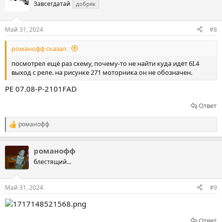
Завсегдатай
добряк
Май 31, 2024
#8
романофф сказал:
посмотрел ещё раз схему, почему-то не найти куда идёт 6I.4
выход с реле. на рисунке 271 моторника он не обозначен.
PE 07.08-P-2101FAD
Ответ
романофф
Р
е
а
романофф
к
ц
блестящий...
и
и
:
Май 31, 2024
#9
Ответ