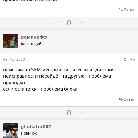
Ответ
Г
Г
0
о
о
л
л
романофф
о
о
блестящий...
с
с
о
о
Авг 10, 2020
#5
в
в
поменяй на SAM местами пины. если индикация
а
а
неисправности перейдёт на другую - проблема
т
т
проводки.
ь
ь
если останется - проблема блока..
з
п
Ответ
а
р
о
Г
Г
0
т
о
о
и
л
л
gladiator007
в
о
о
Новичок