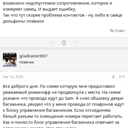
ь
ь
возможно недопустимое сопротивление, которое и
з
п
измеряет самец. И выдает ошибку.
а
р
Так что тут скорее проблема контактов - ну либо в самце
дельфины плавали
о
т
Ответ
и
Г
Г
0
в
о
о
л
л
gladiator007
о
о
Новичок
с
с
о
о
Авг 16, 2020
#15
в
в
Все доброго дня. По схеме которую мне предоставил
а
а
уважаемый романофф не продвинула с места. На схеме
т
т
указано что провода идут до Sam. Я снял обшивку двери
ь
ь
багажника, увидел что у меня провода от плафонов идут
з
п
к блоку управления багажником. Если отсоединяю
а
р
белый разъем то освещение номера перестает работать.
Как я понял,то блок управления багажника отвечает за
о