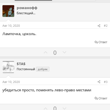
романофф
блестящий...
Авг 10, 2020
#2
Лампочка, цоколь.
Ответ
Г
Г
0
о
о
л
л
$TA$
о
о
Постоянный
добряк
с
с
о
о
Авг 10, 2020
#3
в
в
убедиться просто, поменять лево-право местами
а
а
т
т
Ответ
ь
ь
Г
Г
0