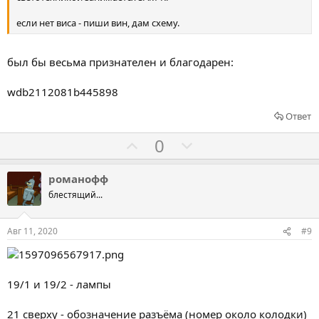
з
п
а
р
если нет виса - пиши вин, дам схему.
о
т
был бы весьма признателен и благодарен:
и
в
wdb2112081b445898
Ответ
Г
Г
0
о
о
л
л
романофф
о
о
блестящий...
с
с
о
о
Авг 11, 2020
#9
в
в
а
а
т
т
19/1 и 19/2 - лампы
ь
ь
з
п
21 сверху - обозначение разъёма (номер около колодки)