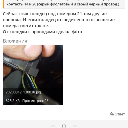
контакты 14 и 20 (серый фиолетовый и серый чёрный провод.)
о
т
Сейчас снял колодец под номером 21 там другие
и
провода. И если колодец отсоединена то освещение
в
номера светит так же.
От колодки с проводами сделал фото
Вложения
20200812_130038.jpg
825.3 KB · Просмотров: 26
Ответ
Г
Г
0