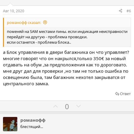
с
с
о
о
Авг 10, 2020
#6
в
в
романофф сказал:
а
а
т
т
поменяй на SAM местами пины. если индикация неисправности
перейдёт на другую - проблема проводки.
ь
ь
если останется - проблема блока..
з
п
а
р
а Блок управления в двери багажника он что управляет?
многие говорят что он накрылся,только 350€ за новый
о
отдавать на обум ,за предположения как то дороговато.
т
мне друг дал для проверки ,но там не толъко ошибка по
и
освещению была, там багажник нехотел закрыватся от
в
центрального замка.
Ответ
Г
Г
0
о
о
л
л
романофф
о
о
блестящий...