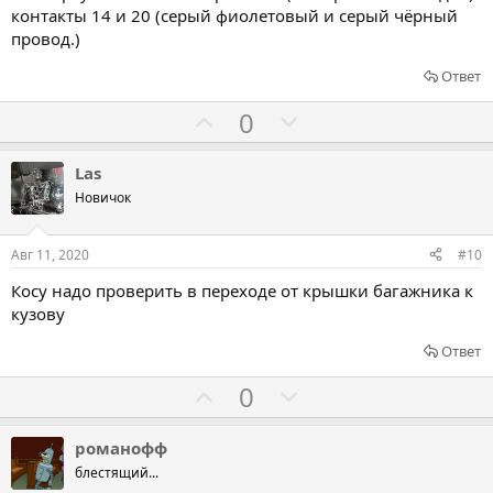
а
р
контакты 14 и 20 (серый фиолетовый и серый чёрный
провод.)
о
т
Ответ
и
Г
Г
0
в
о
о
л
л
Las
о
о
Новичок
с
с
о
о
Авг 11, 2020
#10
в
в
Косу надо проверить в переходе от крышки багажника к
а
а
кузову
т
т
ь
ь
Ответ
з
п
Г
Г
0
а
р
о
о
о
л
л
романофф
т
о
о
блестящий...
и