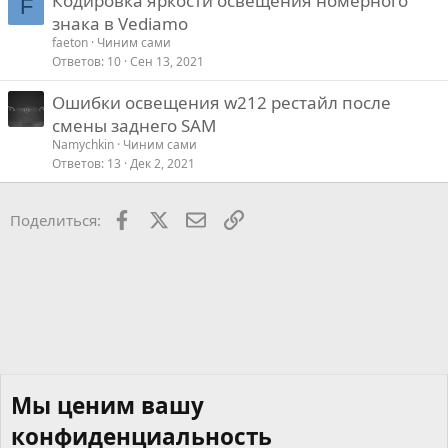
Кодировка яркости освещения номерного
F
знака в Vediamo
faeton
Чиним сами
Ответов
10
Сен 13, 2021
Ошибки освещения w212 рестайл после
смены заднего SAM
Namychkin
Чиним сами
Ответов
13
Дек 2, 2021
Facebook
X
Почта
Ссылкой
Поделиться:
Мы ценим вашу
конфиденциальность