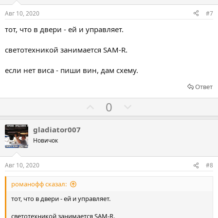
с
с
о
о
Авг 10, 2020
#7
в
в
тот, что в двери - ей и управляет.
а
а
т
т
светотехникой занимается SAM-R.
ь
ь
з
п
если нет виса - пиши вин, дам схему.
а
р
Ответ
о
т
Г
Г
0
и
о
о
в
л
л
gladiator007
о
о
Новичок
с
с
о
о
Авг 10, 2020
#8
в
в
романофф сказал:
а
а
т
т
тот, что в двери - ей и управляет.
ь
ь
светотехникой занимается SAM-R.