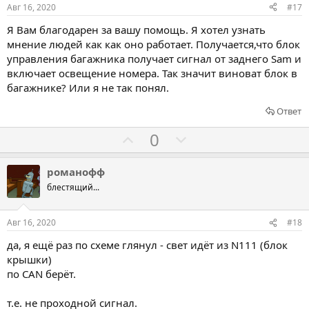
о
о
Авг 16, 2020
#17
в
в
в
Я Вам благодарен за вашу помощь. Я хотел узнать
а
а
мнение людей как как оно работает. Получается,что блок
т
т
управления багажника получает сигнал от заднего Sam и
ь
ь
включает освещение номера. Так значит виноват блок в
з
п
багажнике? Или я не так понял.
а
р
Ответ
о
т
Г
Г
0
и
о
о
в
л
л
романофф
о
о
блестящий...
с
с
о
о
Авг 16, 2020
#18
в
в
да, я ещё раз по схеме глянул - свет идёт из N111 (блок
а
а
крышки)
т
т
по CAN берёт.
ь
ь
з
п
т.е. не проходной сигнал.