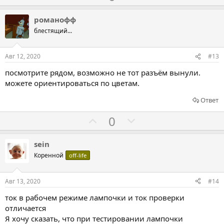
о
о
л
л
романофф
о
о
блестящий...
с
с
о
о
Авг 12, 2020
#13
в
в
посмотрите рядом, возможно не тот разъём вынули.
а
а
можете ориентироваться по цветам.
т
т
ь
ь
Ответ
з
п
Г
Г
0
а
р
о
о
о
л
л
sein
т
о
о
Коренной
off-life
и
с
с
в
о
о
Авг 13, 2020
#14
в
в
ток в рабочем режиме лампочки и ток проверки
а
а
отличается
т
т
Я хочу сказать, что при тестировании лампочки