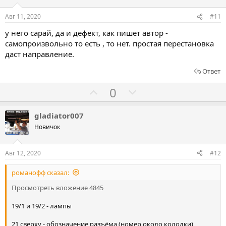
с
с
в
о
о
Авг 11, 2020
#11
в
в
у него сарай, да и дефект, как пишет автор -
а
а
самопроизвольно то есть , то нет. простая перестановка
т
т
даст направление.
ь
ь
Ответ
з
п
а
р
Г
Г
0
о
о
о
т
л
л
gladiator007
и
о
о
Новичок
в
с
с
о
о
Авг 12, 2020
#12
в
в
романофф сказал:
а
а
т
т
Просмотреть вложение 4845
ь
ь
19/1 и 19/2 - лампы
з
п
а
р
21 сверху - обозначение разъёма (номер около колодки)