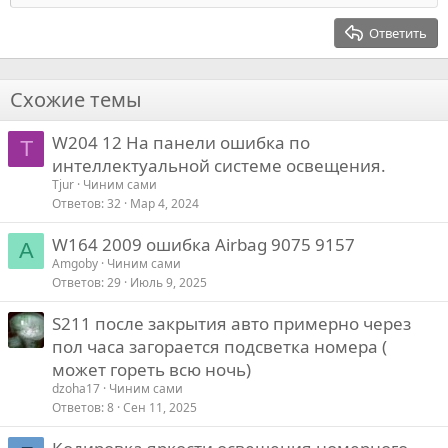
Заголовок 2
з
п
15
Georgia
Выравнивание текста
Ответить
а
р
Заголовок 3
18
Tahoma
о
22
Times New Roman
т
Схожие темы
и
26
Trebuchet MS
в
W204 12 На панели ошибка по
Verdana
T
интеллектуальной системе освещения.
Tjur
Чиним сами
Ответов
32
Мар 4, 2024
W164 2009 ошибка Airbag 9075 9157
A
Amgoby
Чиним сами
Ответов
29
Июль 9, 2025
S211 после закрытия авто примерно через
пол часа загорается подсветка номера (
может гореть всю ночь)
dzoha17
Чиним сами
Ответов
8
Сен 11, 2025