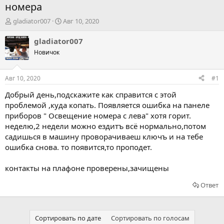
номера
А
Д
gladiator007
Авг 10, 2020
в
а
т
т
gladiator007
о
а
Новичок
р
н
т
а
е
ч
Авг 10, 2020
#1
м
а
ы
л
Добрый день,подскажите как справится с этой
а
проблемой ,куда копать. Появляется ошибка на панеле
приборов " Освещение номера с лева" хотя горит.
неделю,2 недели можно ездитъ всё нормально,потом
садишься в машину проворачиваеш ключъ и на тебе
ошибка снова. то появится,то проподет.
контакты на плафоне проверены,зачищены
Ответ
Сортировать по дате
Сортировать по голосам