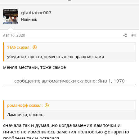
з
п
о
о
а
р
л
л
gladiator007
о
о
о
Новичок
т
с
с
и
о
о
Авг 10, 2020
#4
в
в
в
$TA$ сказал:
а
а
т
т
убедиться просто, поменять лево-право местами
ь
ь
менял местами, тоже самое
з
п
а
р
сообщение автоматически склеено:
Янв 1, 1970
о
т
и
романофф сказал:
в
Лампочка, цоколь.
сначала так и думал ,но когда заменил лампочки и
ничего не изменилось заменил полностью фонари но
проблема так и осталася