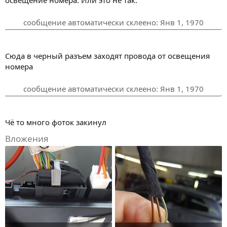
освещение номера. Или это не так.
т
и
сообщение автоматически склеено:
Янв 1, 1970
в
Сюда в черный разъем заходят провода от освещения
номера
сообщение автоматически склеено:
Янв 1, 1970
Чё то много фоток закинул
Вложения