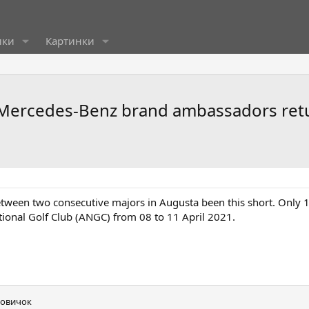
ики
Картинки
Mercedes-Benz brand ambassadors retur
etween two consecutive majors in Augusta been this short. Only 
ational Golf Club (ANGC) from 08 to 11 April 2021.
овичок