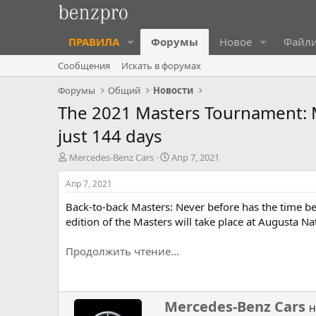
ПРАВИЛА
Форумы
Новое
Файл
Сообщения
Искать в форумах
Форумы
Общий
Новости
The 2021 Masters Tournament: 
just 144 days
А
Д
Mercedes-Benz Cars
Апр 7, 2021
в
а
т
т
Апр 7, 2021
о
а
Back-to-back Masters: Never before has the time b
р
н
т
а
edition of the Masters will take place at Augusta N
е
ч
м
а
Продолжить чтение...
ы
л
а
Н
Mercedes-Benz Cars
Н
а