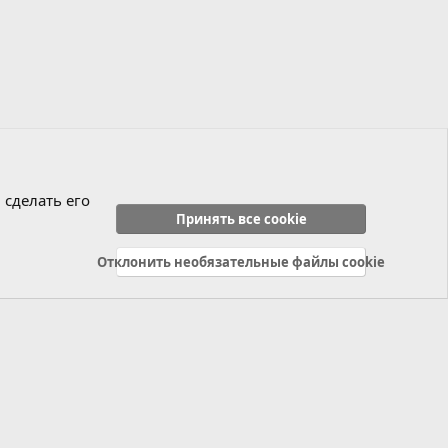
 сделать его
Принять все cookie
Отклонить необязательные файлы cookie
Политика конфиденциальности
Справка
Главная
R
S
S