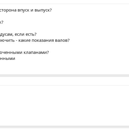
 сторона впуск и выпуск?
к?
дусам, если есть?
лючить - какие показания валов?
люченными клапанами?
ченными