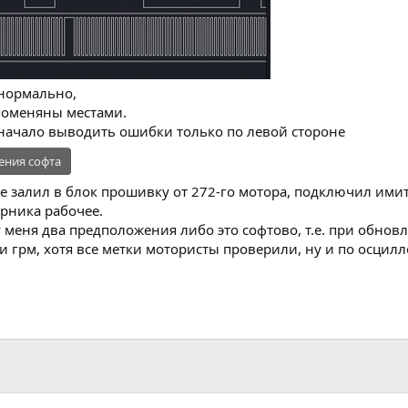
 нормально,
поменяны местами.
о начало выводить ошибки только по левой стороне
ения софта
е залил в блок прошивку от 272-го мотора, подключил имит
орника рабочее.
 меня два предположения либо это софтово, т.е. при обновл
ли грм, хотя все метки мотористы проверили, ну и по осци