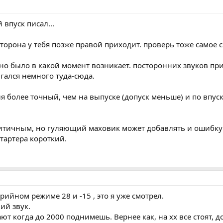
 впуск писал...
 сторона у тебя позже правой приходит. проверь тоже само
но было в какой момент возникает. посторонних звуков при 
игался немного туда-сюда.
 более точный, чем на выпуске (допуск меньше) и по впуску
итичным, но гуляющий маховик может добавлять и ошибку 
тартера короткий.
рийном режиме 28 и -15 , это я уже смотрел.
ий звук.
т когда до 2000 поднимешь. Вернее как, на хх все стоят, 