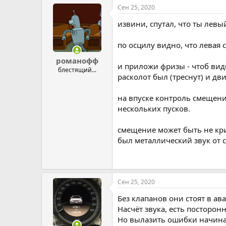
Сен 25, 2020
извини, спутал, что ты левый
по осцилу видно, что левая
романофф
и приложи фризы - чтоб вид
блестящий...
расколот был (треснут) и дв
на впуске контроль смещения
нескольких пусков.
смещение может быть не кр
был металлический звук от с
Сен 25, 2020
Без клапанов они стоят в ава
Насчёт звука, есть посторонн
Но вылазить ошибки начинаю