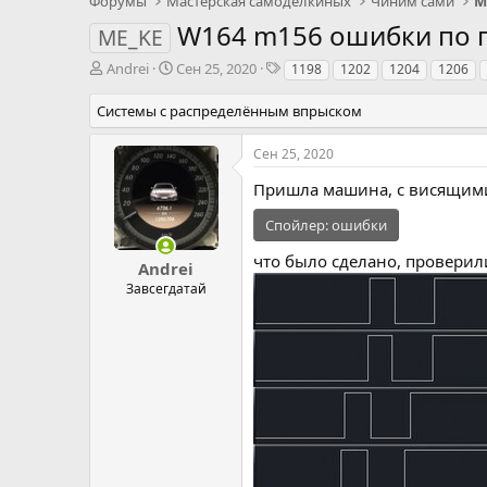
Форумы
Мастерская самоделкиных
Чиним сами
М
W164 m156 ошибки по 
ME_KE
А
Д
Т
Andrei
Сен 25, 2020
1198
1202
1204
1206
в
а
э
т
т
г
Системы с распределённым впрыском
о
а
и
р
н
Сен 25, 2020
т
а
е
ч
Пришла машина, с висящими
м
а
ы
л
Спойлер:
ошибки
а
что было сделано, проверили
Andrei
Завсегдатай