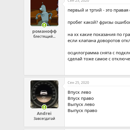
Сен 25, 2020
первый и тртий - это правая
пробег какой? фризы ошибо
романофф
на хх какие показания по гра
блестящий...
если клапана доворотов отк
осцилограмма снята с подк
сделай тоже самое с отклю
Сен 25, 2020
Впуск лево
Впуск право
Выпуск лево
Выпуск право
Andrei
Завсегдатай