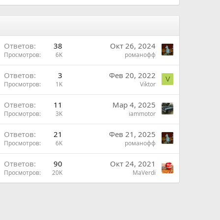
т
и
в
Ответов
38
Окт 26, 2024
Просмотров
6K
романофф
Ответов
3
Фев 20, 2022
V
Просмотров
1K
Viktor
Ответов
11
Мар 4, 2025
Просмотров
3K
iammotor
Ответов
21
Фев 21, 2025
Просмотров
6K
романофф
Ответов
90
Окт 24, 2021
Просмотров
20K
MaVerdi
ш
н