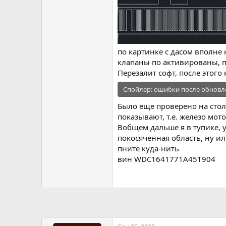
по картинке с дасом вполне
клапаны по активированы, 
Перезалит софт, после этог
Спойлер:
ошибки после обновл
Было еще проверено на стол
показывают, т.е. железо мот
Вобщем дальше я в тупике, у
покосяченная область, ну и
пните куда-нить
вин
WDC1641771A451904