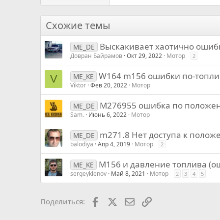
Tahoma
26
Times New Roman
Схожие темы
Trebuchet MS
Выскакивает хаотично ошиб
Verdana
ME_DE
Довран Байрамов
Окт 29, 2022
Мотор
2
W164 m156 ошибки по-топли
ME_KE
V
Viktor
Фев 20, 2022
Мотор
М276955 ошибка по положен
ME_DE
Sam.
Июнь 6, 2022
Мотор
m271.8 Нет доступа к полож
ME_DE
balodiya
Апр 4, 2019
Мотор
2
M156 и давление топлива (о
ME_KE
sergeyklenov
Май 8, 2021
Мотор
2
3
4
5
Facebook
X
Почта
Ссылкой
Поделиться: