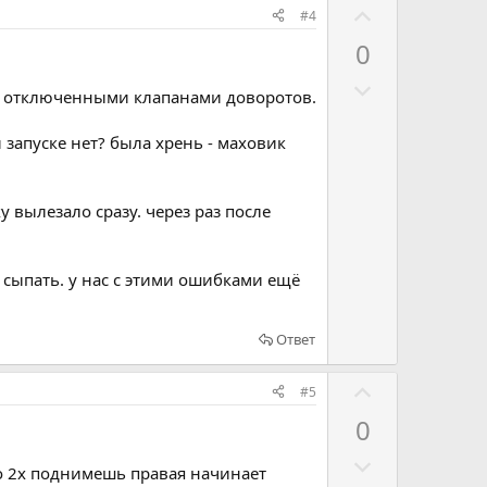
с
а
Г
#4
о
т
о
в
0
ь
л
а
з
Г
о
е с отключенными клапанами доворотов.
т
а
о
с
ь
л
о
запуске нет? была хрень - маховик
п
о
в
р
с
а
о
 вылезало сразу. через раз после
о
т
т
в
ь
и
а
з
сыпать. у нас с этими ошибками ещё
в
т
а
ь
Ответ
п
р
Г
#5
о
о
т
0
л
и
Г
о
до 2х поднимешь правая начинает
в