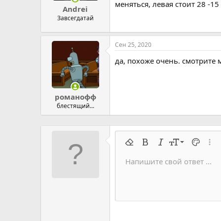
меняться, левая стоит 28 -15
Andrei
Завсегдатай
Сен 25, 2020
да, похоже очень. смотрите 
романофф
блестящий...
9
Удалить форматирование
Жирный
Курсив
Размер шрифт
Цвет тек
Расш
10
Напишите свой ответ ...
Arial
Семейство шрифтов
Вставить горизонтальную 
Спойлер
Перечёркнутый
Код
Подчеркивание
Запрет индек
Код в строку
Построч
Офф
12
Book Antiqua
15
Courier New
18
Georgia
22