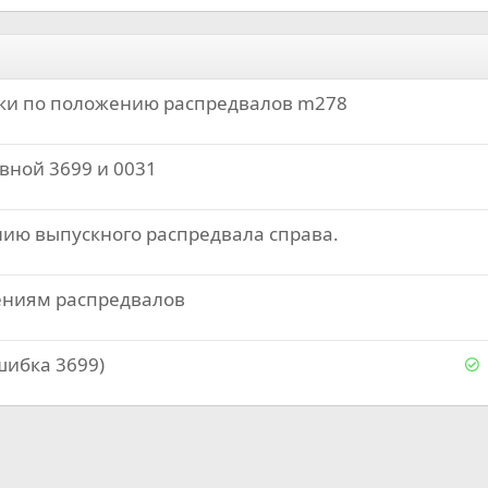
ки по положению распредвалов m278
вной 3699 и 0031
ию выпускного распредвала справа.
ениям распредвалов
Р
шибка 3699)
е
е
о