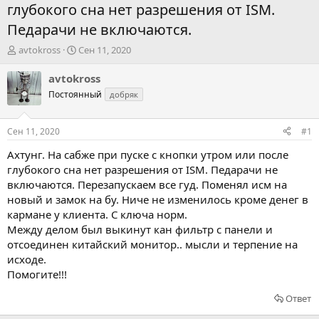
глубокого сна нет разрешения от ISM.
Педарачи не включаются.
А
Д
avtokross
Сен 11, 2020
в
а
т
т
avtokross
о
а
Постоянный
добряк
р
н
т
а
е
ч
Сен 11, 2020
#1
м
а
ы
л
Ахтунг. На сабже при пуске с кнопки утром или после
а
глубокого сна нет разрешения от ISM. Педарачи не
включаются. Перезапускаем все гуд. Поменял исм на
новый и замок на бу. Ниче не изменилось кроме денег в
кармане у клиента. С ключа норм.
Между делом был выкинут кан фильтр с панели и
отсоединен китайский монитор.. мысли и терпение на
исходе.
Помогите!!!
Ответ