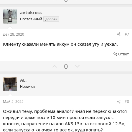
з
п
о
о
а
р
л
л
avtokross
о
о
о
Постоянный
добряк
т
с
с
и
о
о
Дек 28, 2020
#7
в
в
в
Клиенту сказали менять аккум он сказал угу и уехал.
а
а
т
т
Ответ
ь
ь
Г
Г
0
з
п
о
о
а
р
л
л
AL.
о
о
о
Новичок
т
с
с
и
о
о
Май 5, 2025
#8
в
в
в
Оживил тему, проблема аналогичная не переключаются
а
а
передачи даже после 10 мин простоя если запуск с
т
т
кнопки, напряжение на доп АКБ 13в на основной 12.5в,
ь
ь
если запускаю ключем то все ок, куда копать?