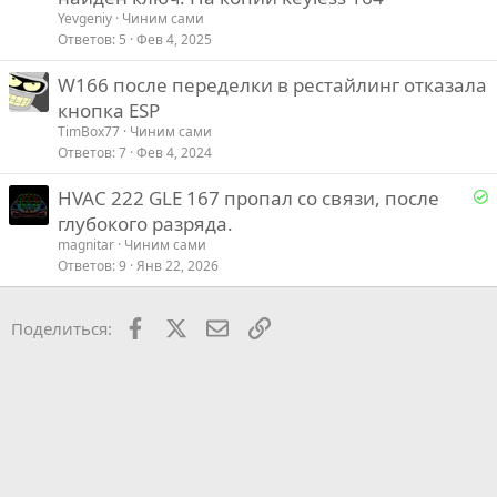
Yevgeniy
Чиним сами
Ответов
5
Фев 4, 2025
W166 после переделки в рестайлинг отказала
кнопка ESP
TimBox77
Чиним сами
Ответов
7
Фев 4, 2024
Р
HVAC 222 GLE 167 пропал со связи, после
е
глубокого разряда.
magnitar
Чиним сами
е
Ответов
9
Янв 22, 2026
о
Facebook
X
Почта
Ссылкой
Поделиться: