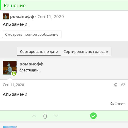
Решение
романофф
Сен 11, 2020
АКБ замени.
Смотреть полное сообщение
Сортировать по дате
Сортировать по голосам
романофф
блестящий...
Сен 11, 2020
#2
АКБ замени.
Ответ
Г
Г
Р
0
о
о
е