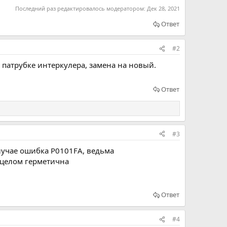
Последний раз редактировалось модератором:
Дек 28, 2021
Ответ
#2
патрубке интеркулера, замена на новый.
Ответ
#3
лучае ошибка P0101FA, ведьма
в целом герметична
Ответ
#4