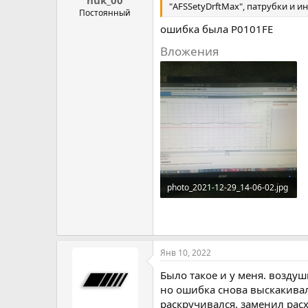
"AFSSetyDrftMax", патрубки и 
Постоянный
ошибка была P0101FE
Вложения
photo_2021-12-29_14-06-02.jpg
90.9 KB · Просмотров: 352
Янв 10, 2022
Было такое и у меня. воздуш
но ошибка снова выскакивал
раскручивался. заменил расх