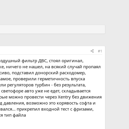
#1
воздушный фильтр ДВС, стоял оригинал,
е, ничего не нашел, на всякий случай пропаял
сиво, подставил донорский расходомер,
 самое, проверили герметичность впуска
 регуляторов турбин - без результата,
светофоре авто уже не едет, складывается
орые можно провести через Xentry без движения
д давления, возможно это корявость софта и
вался... прикрепил входной тест с фризами,
я тип файла