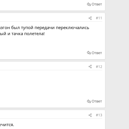
Ответ
#11
разгон был тупой передачи переключались
ый и тачка полетела!
Ответ
#12
Ответ
#13
учится.