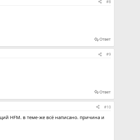
#8
Ответ
#9
Ответ
#10
аций HFM. в теме-же всё написано. причина и