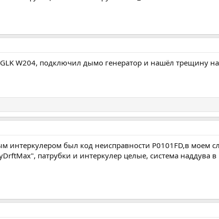
GLK W204, подключил дымо генератор и нашёл трещину на 
ным интеркулером был код неисправности P0101FD,в моем с
yDrftMax", патрубки и интеркулер целые, система наддува 