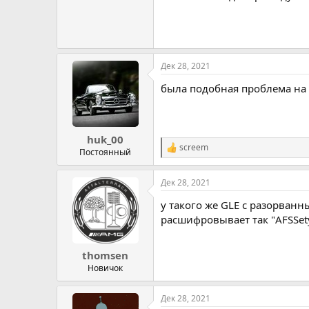
Дек 28, 2021
была подобная проблема на 
huk_00
screem
Р
Постоянный
е
а
Дек 28, 2021
к
ц
у такого же GLE с разорван
и
и
расшифровывает так "AFSSet
:
thomsen
Новичок
Дек 28, 2021