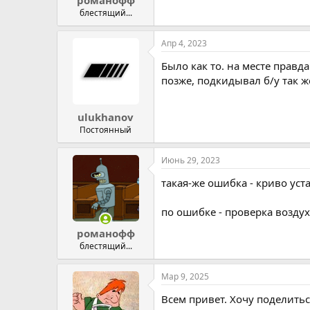
романофф
блестящий...
Апр 4, 2023
Было как то. на месте прав
позже, подкидывал б/у так ж
ulukhanov
Постоянный
Июнь 29, 2023
такая-же ошибка - криво уст
по ошибке - проверка воздух
романофф
блестящий...
Мар 9, 2025
Всем привет. Хочу поделить