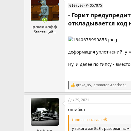
GI07.07-P-057075
- Горит предупреди
откладывается код н
романофф
блестящий...
деформация уплотнений, у м
Ну, и далее по типсу - вмес
greka_85
,
iammotor
и
serbo73
Р
е
а
Дек 29, 2021
к
ц
ошибка
и
и
thomsen сказал:
:
у такого же GLE с разорванным
huk_00