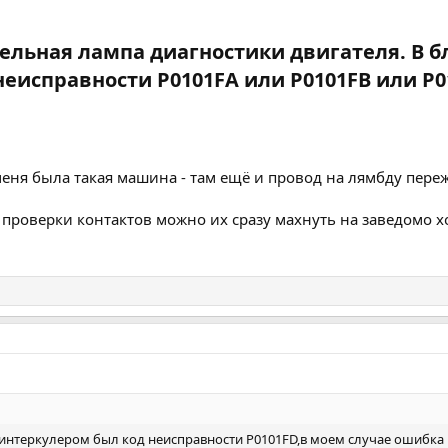
тельная лампа диагностики двигателя. В 
еисправности P0101FA или P0101FB или P010
еня была такая машина - там ещё и провод на лямбду пере
то проверки контактов можно их сразу махнуть на заведомо 
 интеркулером был код неисправности P0101FD,в моем случае ошибка