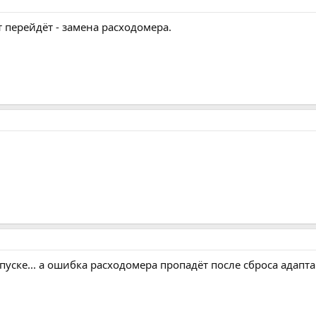
 перейдёт - замена расходомера.
впуске... а ошибка расходомера пропадёт после сброса адапт