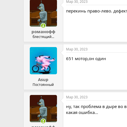
Мар 30, 2023
перекинь право-лево. дефект
романофф
блестящий...
Мар 30, 2023
651 мотор,он один
Asup
Постоянный
Мар 30, 2023
ну, так проблема в дыре во 
какая ошибка...