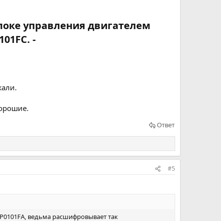
блоке управления двигателем
1FC. -​
жали.
хорошие.
Ответ
#5
 P0101FA, ведьма расшифровывает так