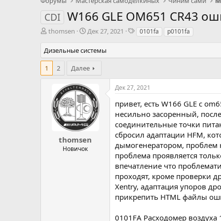
Форумы
Мастерская самоделкиных
Чиним сами
М
W166 GLE OM651 CR43 оши
CDI
А
Д
Т
thomsen
Дек 27, 2021
0101fa
p0101fa
в
а
э
т
т
г
Дизельные системы
о
а
и
р
н
1
2
Далее
т
а
е
ч
Дек 27, 2021
м
а
ы
л
привет, есть W166 GLE с om
а
несильно засоренный, после
соединительные точки питан
сбросил адаптации HFM, кото
thomsen
дымогенератором, проблем н
Новичок
проблема проявляется только
впечатление что проблематик
проходят, кроме проверки д
Xentry, адаптация упоров др
прикрепить HTML файлы оши
0101FA Расходомер воздуха 