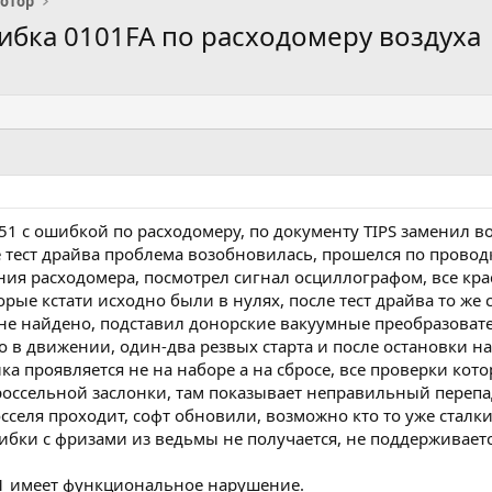
отор
бка 0101FA по расходомеру воздуха
651 с ошибкой по расходомеру, по документу TIPS заменил 
 тест драйва проблема возобновилась, прошелся по проводк
ия расходомера, посмотрел сигнал осциллографом, все кра
рые кстати исходно были в нулях, после тест драйва то же
е найдено, подставил донорские вакуумные преобразователи
 в движении, один-два резвых старта и после остановки на 
а проявляется не на наборе а на сбросе, все проверки кот
россельной заслонки, там показывает неправильный перепа
осселя проходит, софт обновили, возможно кто то уже сталки
бки с фризами из ведьмы не получается, не поддерживаетс
1 имеет функциональное нарушение. _