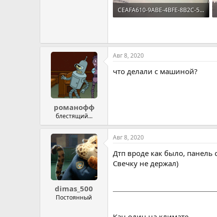
CEAFA610-9ABE-4BFE-8B2C-5AB189DBFEEC.jpeg
114.6 KB · Просмотров: 163
Авг 8, 2020
что делали с машиной?
романофф
блестящий...
Авг 8, 2020
Дтп вроде как было, панель
Свечку не держал)
dimas_500
Постоянный
Кан один на климате