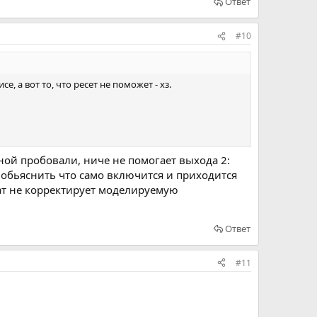
Ответ
#10
, а вот то, что ресет не поможет - хз.
ной пробовали, ниче не помогает выхода 2:
е обьяснить что само включится и приходится
мат не корректирует моделируемую
Ответ
#11