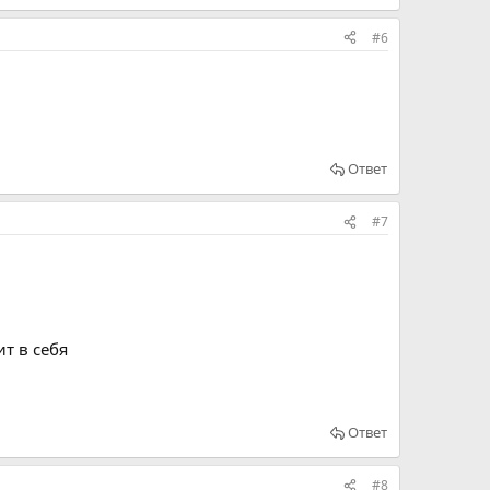
#6
Ответ
#7
т в себя
Ответ
#8