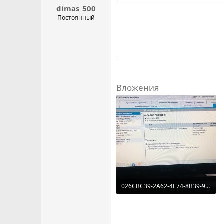
dimas_500
Постоянный
Вложения
026CBC39-2A62-4E74-8B39-9BACC266E3C6.jpeg
2 MB · Просмотров: 95