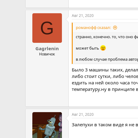
Авг 21, 2020
G
романофф сказал:
странно, конечно. то, что оно ф
Gagrlenin
может быть
Новичок
в любом случае проблема авто
Было 3 машины таких, делал
либо стоит сутки, либо чело
ездить на ней около часа т
температуру.ну в принципе 
Авг 21, 2020
Залепухи в таком виде я не 