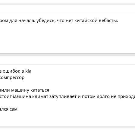
ом для начала. убедись, что нет китайской вебасты.
е ошибок в kla
компрессор
авили машину кататься
 стоит машина климат затупливает и потом долго не приходи
ился сам