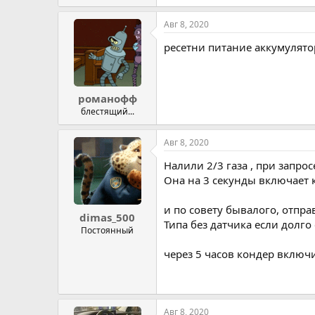
Авг 8, 2020
ресетни питание аккумулятор
романофф
блестящий...
Авг 8, 2020
Налили 2/3 газа , при запрос
Она на 3 секунды включает 
и по совету бывалого, отпр
dimas_500
Типа без датчика если долго
Постоянный
через 5 часов кондер включ
Авг 8, 2020