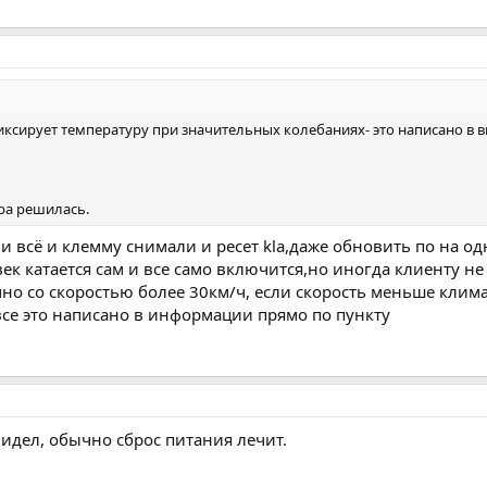
иксирует температуру при значительных колебаниях- это написано в висе
ра решилась.
и всё и клемму снимали и ресет kla,даже обновить по на од
век катается сам и все само включится,но иногда клиенту н
очно со скоростью более 30км/ч, если скорость меньше кли
все это написано в информации прямо по пункту
видел, обычно сброс питания лечит.