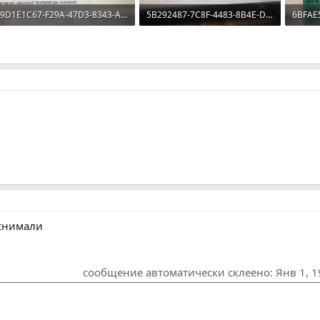
9D1E1C67-F29A-47D3-8343-A69B2DDD0353.jpeg
5B292487-7C8F-4483-8B4E-D5525249AA38.jpeg
3.9 MB · Просмотров: 168
118.2 KB · Просмотров: 102
4.5 MB
 снимали
сообщение автоматически склеено:
Янв 1, 