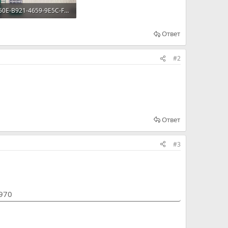
6BFAE50E-B921-4659-9E5C-FE61FD5991B3.jpeg
 · Просмотров: 113
Ответ
#2
Ответ
#3
1970