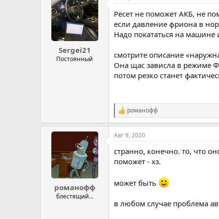
Ресет не поможет АКБ, не по
если давление фриона в норм
Надо покататься на машине и 
Sergei21
смотрите описание «наружн
Постоянный
Она щас зависла в режиме Ф
потом резко станет фактичес
романофф
Р
е
а
Авг 9, 2020
к
ц
странно, конечно. то, что о
и
и
поможет - хз.
:
может быть
романофф
блестящий...
в любом случае проблема ав