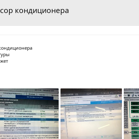
ссор кондиционера
 кондиционера
туры
ажет