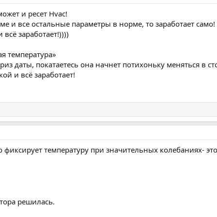
может и ресет Hvac!
е и все остальные параметры в норме, то заработает само!
всё заработает!))))
ая температура»
риз даты, покатаетесь она начнет потихоньку меняться в ст
кой и всё заработает!
но фиксирует температуру при значительных колебаниях- это н
тора решилась.