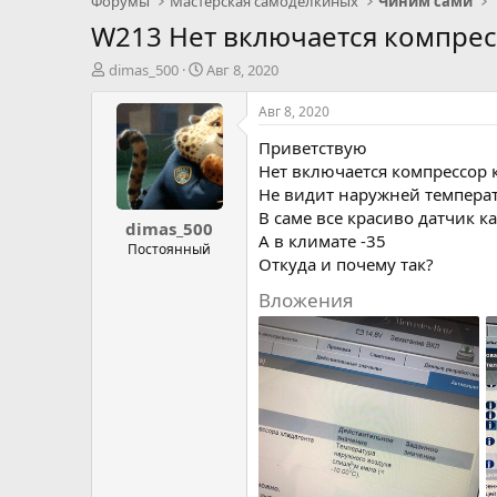
Форумы
Мастерская самоделкиных
Чиним сами
W213 Нет включается компре
А
Д
dimas_500
Авг 8, 2020
в
а
т
т
Авг 8, 2020
о
а
Приветствую
р
н
т
а
Нет включается компрессор
е
ч
Не видит наружней темпера
м
а
В саме все красиво датчик к
dimas_500
ы
л
А в климате -35
а
Постоянный
Откуда и почему так?
Вложения