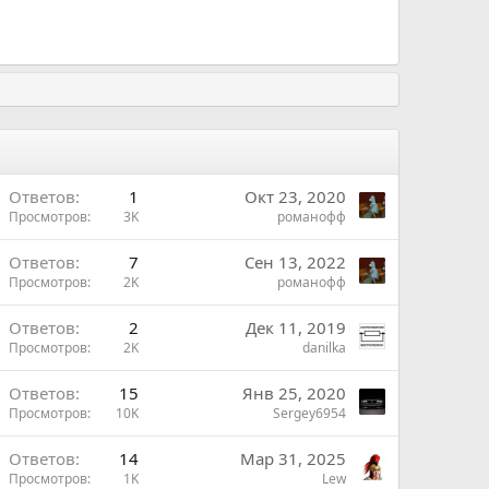
Ответов
1
Окт 23, 2020
Просмотров
3K
романофф
Ответов
7
Сен 13, 2022
Просмотров
2K
романофф
ы
В
Ответов
2
Дек 11, 2019
ы
Просмотров
2K
danilka
й
В
Ответов
15
Янв 25, 2020
Просмотров
10K
Sergey6954
Ответов
14
Мар 31, 2025
Просмотров
1K
Lew