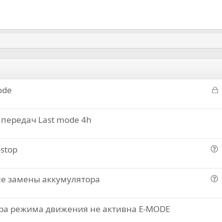
З
ode
а
к
 передач Last mode 4h
р
т
-stop
о
п
сле замены аккумулятора
р
о
о
п
с
ра режима движения не активна E-MODE
р
о