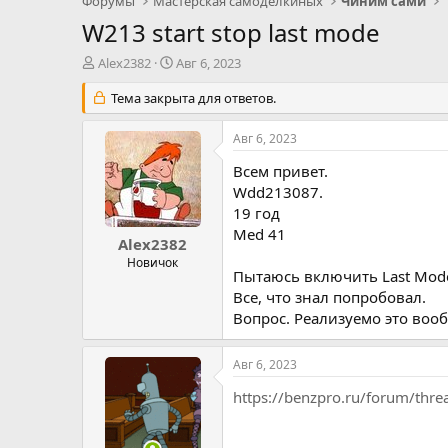
Форумы
Мастерская самоделкиных
Чиним сами
W213 start stop last mode
А
Д
Alex2382
Авг 6, 2023
в
а
т
Тема закрыта для ответов.
т
о
а
р
н
Авг 6, 2023
т
а
е
ч
Всем привет.
м
а
Wdd213087.
ы
л
19 год
а
Med 41
Alex2382
Новичок
Пытаюсь включить Last Mode
Все, что знал попробовал.
Вопрос. Реализуемо это воо
Авг 6, 2023
https://benzpro.ru/forum/thr