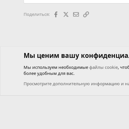
Facebook
X
Почта
Ссылкой
Поделиться:
Мы ценим вашу конфиденциа
Мы используем необходимые
файлы cookie
, что
более удобным для вас.
Форумы
Мастерская самоделкиных
Чиним сами
Просмотрите дополнительную информацию и на
Cookies
Russian (RU)