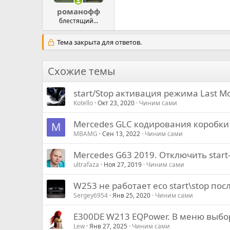
романофф
блестящий...
Тема закрыта для ответов.
Схожие темы
start/Stop активация режима Last M
Kotello
Окт 23, 2020
Чиним сами
Mercedes GLC кодирования коробки
M
MBAMG
Сен 13, 2022
Чиним сами
Mercedes G63 2019. Отключить start
ultrafaza
Ноя 27, 2019
Чиним сами
W253 не работает eco start\stop по
Sergey6954
Янв 25, 2020
Чиним сами
E300DE W213 EQPower. В меню выбо
Lew
Янв 27, 2025
Чиним сами