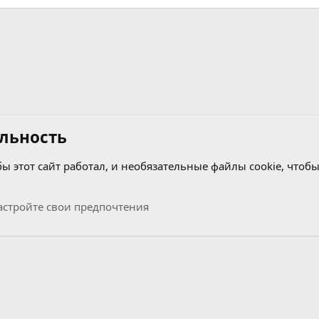
с
льность
бы этот сайт работал, и необязательные файлы cookie, чтобы
стройте свои предпочтения
Связь с нами
Условия и правила