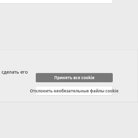
 сделать его
Принять все cookie
Отклонить необязательные файлы cookie
Политика конфиденциальности
Справка
Главная
R
S
S