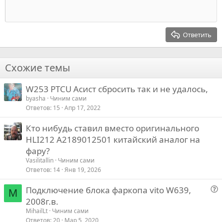
Заголовок 1
а
а
Выступ
12
Courier New
Выровнять справа
т
т
Заголовок 2
15
Georgia
ь
ь
Выравнивание текста
Ответить
Заголовок 3
з
п
18
Tahoma
а
р
22
Times New Roman
о
Схожие темы
26
Trebuchet MS
т
W253 PTCU Асист сбросить так и не удалось,
Verdana
и
byasha
Чиним сами
в
Ответов
15
Апр 17, 2022
Кто нибудь ставил вместо оригинального
HLI212 A2189012501 китайский аналог на
фару?
Vasilitallin
Чиним сами
Ответов
14
Янв 19, 2026
Подключение блока фаркопа vito W639,
M
о
2008г.в.
п
MihailLt
Чиним сами
р
Ответов
20
Мар 5, 2020