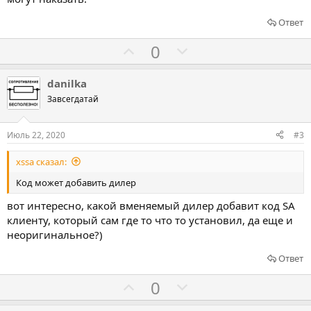
Ответ
Г
Г
0
о
о
л
л
danilka
о
о
Завсегдатай
с
с
о
о
Июль 22, 2020
#3
в
в
xssa сказал:
а
а
т
т
Код может добавить дилер
ь
ь
вот интересно, какой вменяемый дилер добавит код SA
з
п
клиенту, который сам где то что то установил, да еще и
а
р
неоригинальное?)
о
Ответ
т
и
Г
Г
0
в
о
о