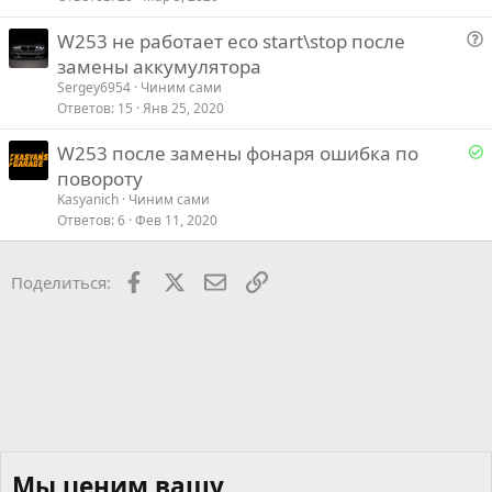
о
W253 не работает eco start\stop после
с
о
замены аккумулятора
п
Sergey6954
Чиним сами
р
Ответов
15
Янв 25, 2020
о
Р
W253 после замены фонаря ошибка по
с
е
повороту
Kasyanich
Чиним сами
е
Ответов
6
Фев 11, 2020
о
Facebook
X
Почта
Ссылкой
Поделиться:
Мы ценим вашу