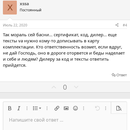
л
л
xssa
X
о
о
Постоянный
с
с
о
о
Июль 22, 2020
#4
в
в
Так мораль сей басни... сертификат, код, дилер... еще
а
а
тексты va нужно кому-то дописывать в карту
т
т
комплектации. Кто ответственность возмет, если вдруг,
ь
ь
не дай Господь, оно в дороге оторвется и беды наделает
з
п
и себе и людям? Дилеру за код и тексты ответить
а
р
прийдется.
о
Ответ
т
Г
Г
0
и
о
о
в
л
л
о
о
Нумерованный список
Жирный
Курсив
Расширенный режим...
Список
Расширенный режим...
Вставить ссылку
Вставить изображение
Смайлы
Расширенный режим...
Отмена
Расширенный
Предв
с
с
Список
Напишите свой ответ ...
о
о
Выровнять слева
9
Нормальный
Сохранить черновик
Оффтопик
Arial
Размер шрифта
Выравнивание
Цитата
Переделать
Медиа
Переключить BB код
Цвет текста
Формат параграфа
Вставить таблицу
Удалить форматирование
Семейство шрифтов
Вставить горизонтальную линию
Черновики
Перечёркнутый
Спойлер
Подчеркивание
Код
Код в строку
Вставить
Построчный спойлер
Встраивание галереи
Запрет индексации
в
в
Индент
10
Удалить черновик
Выровнять центр
Book Antiqua