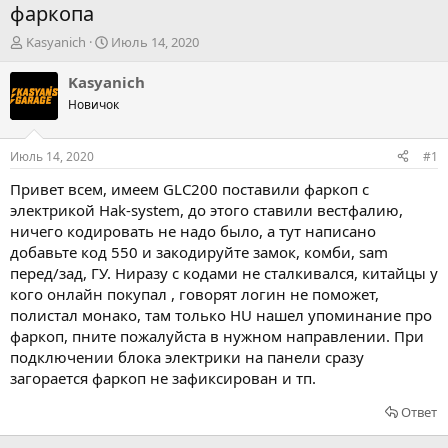
фаркопа
А
Д
Kasyanich
Июль 14, 2020
в
а
т
т
Kasyanich
о
а
Новичок
р
н
т
а
е
ч
Июль 14, 2020
#1
м
а
ы
л
Привет всем, имеем GLC200 поставили фаркоп с
а
электрикой Hak-system, до этого ставили вестфалию,
ничего кодировать не надо было, а тут написано
добавьте код 550 и закодируйте замок, комби, sam
перед/зад, ГУ. Ниразу с кодами не сталкивался, китайцы у
кого онлайн покупал , говорят логин не поможет,
полистал монако, там только HU нашел упоминание про
фаркоп, пните пожалуйста в нужном направлении. При
подключении блока электрики на панели сразу
загорается фаркоп не зафиксирован и тп.
Ответ