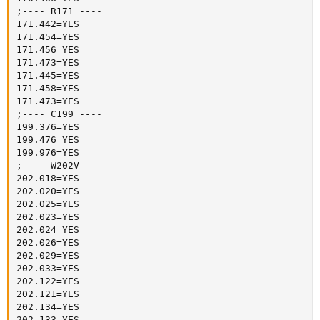
;---- R171 ----

171.442=YES

171.454=YES

171.456=YES

171.473=YES

171.445=YES

171.458=YES

171.473=YES

;---- C199 ----

199.376=YES

199.476=YES

199.976=YES

;---- W202V ----

202.018=YES

202.020=YES

202.025=YES

202.023=YES

202.024=YES

202.026=YES

202.029=YES

202.033=YES

202.122=YES

202.121=YES

202.134=YES

202.133=YES
