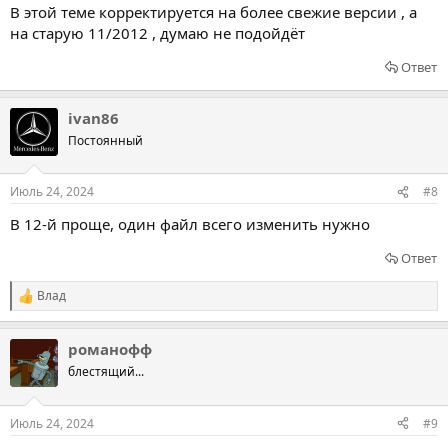
В этой теме корректируется на более свежие версии , а
на старую 11/2012 , думаю не подойдёт
Ответ
ivan86
Постоянный
Июль 24, 2024
#8
В 12-й проще, один файл всего изменить нужно
Ответ
Влад
Р
е
а
романофф
к
ц
блестящий...
и
и
:
Июль 24, 2024
#9