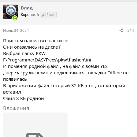
Влад
Коренной
добряк
Июль 24, 2024
#14
Поиском нашел все папки ini
Они оказались на диске F
Выбрал папку PKW
F\Programme\DAS\Trees\pkw\flashen\ini
И поменял родной файл , на файл с всеми YES
, перезагрузил комп и подключился , вкладка Offline не
появилась
В приложении файл который 32 КБ этот , тот который
вставил
Файл 8 КБ родной
Вложения