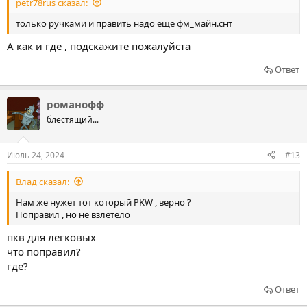
petr78rus сказал:
только ручками и править надо еще фм_майн.снт
А как и где , подскажите пожалуйста
Ответ
романофф
блестящий...
Июль 24, 2024
#13
Влад сказал:
Нам же нужет тот который PKW , верно ?
Поправил , но не взлетело
пкв для легковых
что поправил?
где?
Ответ