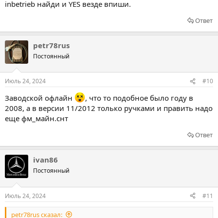
inbetrieb найди и YES везде впиши.
Ответ
petr78rus
Постоянный
Июль 24, 2024
#10
Заводской офлайн
, что то подобное было году в
2008, а в версии 11/2012 только ручками и править надо
еще фм_майн.снт
Ответ
ivan86
Постоянный
Июль 24, 2024
#11
petr78rus сказал: