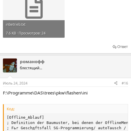
inbetrieb.txt
7.6 KB · Просмотров: 24
Ответ
романофф
блестящий...
Июль 24, 2024
#16
F:\Programme\DAS\trees\pkw\flashen\ini
Код:
[Offline_Ablauf]

; Definition der Baumuster, bei denen der OfflineMenu
; Fьr Geschдftsfall SG-Programmierung/ autoTausch / m