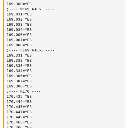
169.308=YES

;---- W169 AJ061 ----

169.031=YES

169.032=YES

169.033=YES

169.034=YES

169.006=YES

169.007=YES

169.008=YES

;---- C169 AJ061 ----

169.331=YES

169.332=YES

169.333=YES

169.334=YES

169.306=YES

169.307=YES

169.308=YES

;---- R170 ----   

170.435=YES

170.444=YES

170.445=YES

170.447=YES

170.449=YES

170.465=YES

170.466=YES
