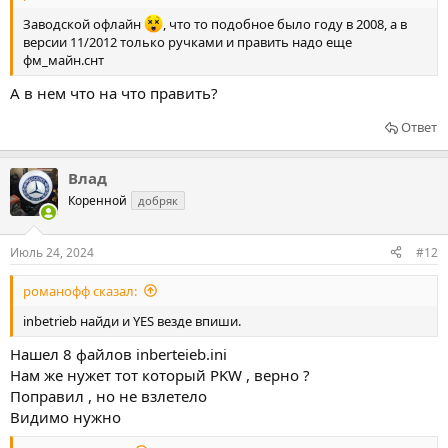
Заводской офлайн
, что то подобное было году в 2008, а в
версии 11/2012 только ручками и править надо еще
фм_майн.снт
А в нем что на что править?
Ответ
Влад
Коренной
добряк
Июль 24, 2024
#12
романофф сказал:
inbetrieb найди и YES везде впиши.
Нашел 8 файлов inberteieb.ini
Нам же нужет тот который PKW , верно ?
Поправил , но не взлетело
Видимо нужно