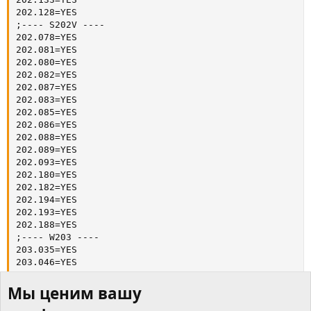
202.128=YES

;---- S202V ----   

202.078=YES

202.081=YES

202.080=YES

202.082=YES

202.087=YES

202.083=YES

202.085=YES

202.086=YES

202.088=YES

202.089=YES

202.093=YES

202.180=YES

202.182=YES

202.194=YES

202.193=YES

202.188=YES

;---- W203 ----

203.035=YES

203.046=YES

203.042=YES

203.045=YES

Мы ценим вашу
203.043=YES
