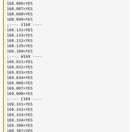
168.006=YES

168.007=YES

168.008=YES

168.009=YES

;---- V168 ----   

168.131=YES

168.133=YES

168.132=YES

168.135=YES

168.109=YES

;---- W169 ----

169.031=YES

169.032=YES

169.033=YES

169.034=YES

169.006=YES

169.007=YES

169.008=YES

;---- C169 ----

169.331=YES

169.332=YES

169.333=YES

169.334=YES

169.306=YES

169.307=YES
