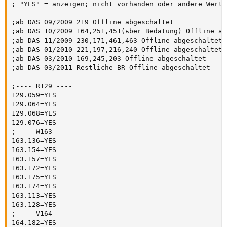
; "YES" = anzeigen; nicht vorhanden oder andere Werte
;ab DAS 09/2009 219 Offline abgeschaltet    

;ab DAS 10/2009 164,251,451(ьber Bedatung) Offline ab
;ab DAS 11/2009 230,171,461,463 Offline abgeschaltet  
;ab DAS 01/2010 221,197,216,240 Offline abgeschaltet  
;ab DAS 03/2010 169,245,203 Offline abgeschaltet    

;ab DAS 03/2011 Restliche BR Offline abgeschaltet    

;---- R129 ----

129.059=YES

129.064=YES

129.068=YES

129.076=YES

;---- W163 ----   

163.136=YES

163.154=YES

163.157=YES

163.172=YES

163.175=YES

163.174=YES

163.113=YES

163.128=YES

;---- V164 ----

164.182=YES
