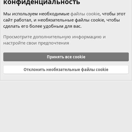
конфиденциальность
203.040=YES

203.061=YES

203.064=YES

Мы используем необходимые
файлы cookie
, чтобы этот
203.065=YES

сайт работал, и необязательные файлы cookie, чтобы
203.081=YES

сделать его более удобным для вас.
203.084=YES

203.004=YES

Просмотрите дополнительную информацию и
203.007=YES

настройте свои предпочтения
203.006=YES

203.008=YES

203.016=YES

Принять все cookie
203.018=YES

;---- W203 MOPF----

Отклонить необязательные файлы cookie
203.046=YES

203.042=YES

203.043=YES

203.052=YES

203.040=YES

203.061=YES

203.054=YES

203.064=YES

203.056=YES

203.065=YES

203.076=YES

203.081=YES
