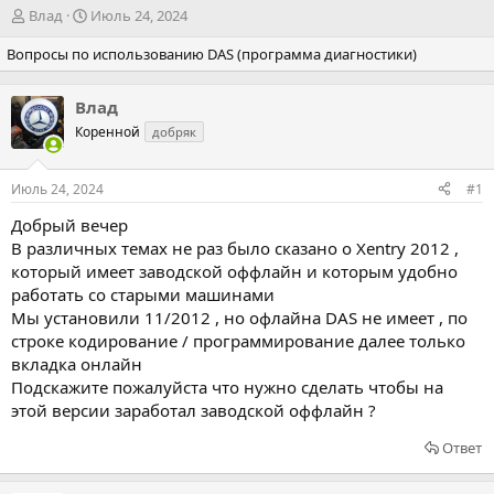
А
Д
Влад
Июль 24, 2024
в
а
Вопросы по использованию DAS (программа диагностики)
т
т
о
а
р
н
Влад
т
а
Коренной
е
ч
добряк
м
а
ы
л
Июль 24, 2024
#1
а
Добрый вечер
В различных темах не раз было сказано о Xentry 2012 ,
который имеет заводской оффлайн и которым удобно
работать со старыми машинами
Мы установили 11/2012 , но офлайна DAS не имеет , по
строке кодирование / программирование далее только
вкладка онлайн
Подскажите пожалуйста что нужно сделать чтобы на
этой версии заработал заводской оффлайн ?
Ответ