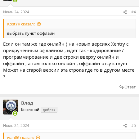
Июль 24, 2024
#4
KostYK сказал:
выбрать пункт оффлайн
Если он там же где онлайн ( на новых версиях Xentry с
прикрученным офлайном , идёт так - кодирование /
программирование и две строки вверху онлайн и
оффлайн , а там только онлайн , оффлайн отсутствует
Может на старой версии эта строка где то в другом месте
?
Ответ
Влад
Коренной
добряк
Июль 24, 2024
#5
ivan86 сказал: