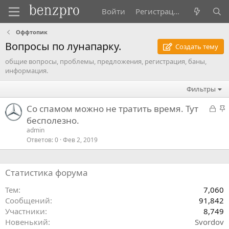
Войти
Регистрация
Оффтопик
Вопросы по лунапарку.
Создать тему
общие вопросы, проблемы, предложения, регистрация, баны,
информация.
Фильтры
З
Со спамом можно не тратить время. Тут
а
р
бесполезно.
к
admin
р
л
Ответов
0
Фев 2, 2019
ы
е
т
п
Статистика форума
ы
л
й
е
Тем
7,060
Сообщений
91,842
а
Участники
8,749
Новенький
Svordov