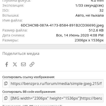
Глубина фокуса
4.0 mm
Экспозиция
1/33 секунд(сек)
ISO
32
Вспышка
Авто, не пыхала
Имя файла
6DC34C9B-087A-4173-B584-891B2CD36690.jpeg
Размер файла
512.6 KB
Дата снимка
Вск, 14 Июнь 2020 4:08 PM
Размеры
2306px x 1536px
Поделиться медиа
Facebook
X
Почта
Ссылкой
Скопировать ссылку изображения
Скопировать BB code изображения