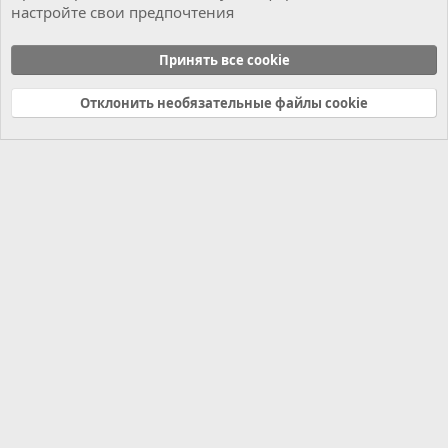
настройте свои предпочтения
SD CONNECT LCD MODULE
Принять все cookie
Cookies
Russian (RU)
Отклонить необязательные файлы cookie
Связь с нами
Условия и правила
Политика конфиденциальности
Справка
Главная
R
S
S