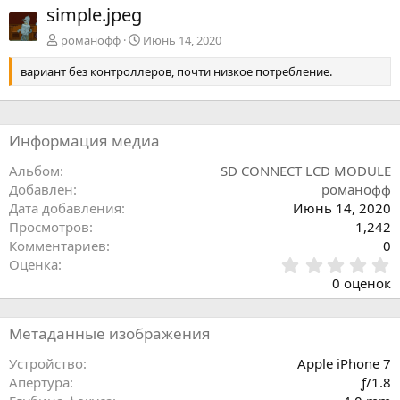
з
simple.jpeg
а
д
романофф
Июнь 14, 2020
вариант без контроллеров, почти низкое потребление.
Информация медиа
Альбом
SD CONNECT LCD MODULE
Добавлен
романофф
Дата добавления
Июнь 14, 2020
Просмотров
1,242
Комментариев
0
0
Оценка
.
0 оценок
0
0
з
Метаданные изображения
в
ё
Устройство
Apple iPhone 7
з
Апертура
ƒ/1.8
д