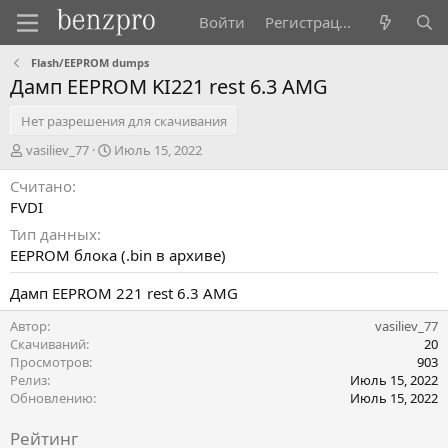
Войти
Регистрация
Flash/EEPROM dumps
Дамп EEPROM KI221 rest 6.3 AMG
Нет разрешения для скачивания
А
Д
vasiliev_77
Июль 15, 2022
в
а
Считано
т
т
о
а
FVDI
р
с
Тип данных
о
EEPROM блока (.bin в архиве)
з
д
Дамп EEPROM 221 rest 6.3 AMG
а
н
Автор
vasiliev_77
и
Скачиваний
20
я
Просмотров
903
Релиз
Июль 15, 2022
Обновлению
Июль 15, 2022
Рейтинг