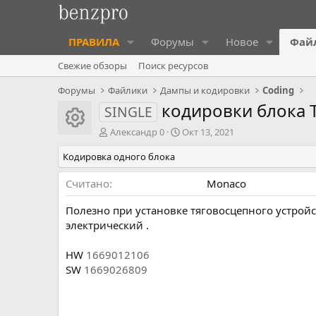
ПРАВИЛА
Форумы
Новое
Фай
Свежие обзоры
Поиск ресурсов
Форумы
Файлики
Дампы и кодировки
Coding
кодировки блока 
SINGLE
Иконка ресурса
А
Д
Александр 0
Окт 13, 2021
в
а
Кодировка одного блока
т
т
о
а
р
с
Считано
Monaco
о
з
Полезно при установке тяговосцепного устройс
д
электрический .
а
н
HW
1669012106
и
SW
1669026809
я