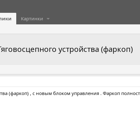
лики
Картинки
Тяговосцепного устройства (фаркоп)
тва (фаркоп) , с новым блоком управления . Фаркоп полнос