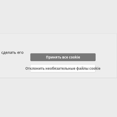
 сделать его
Принять все cookie
Отклонить необязательные файлы cookie
Политика конфиденциальности
Справка
Главная
R
S
S