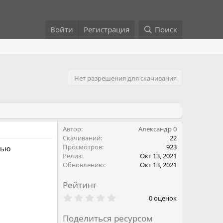
Войти
Регистрация
Поиск
Нет разрешения для скачивания
Автор
Александр 0
Скачиваний
22
Просмотров
923
тью
Релиз
Окт 13, 2021
Обновлению
Окт 13, 2021
Рейтинг
0
0 оценок
.
0
Поделиться ресурсом
0